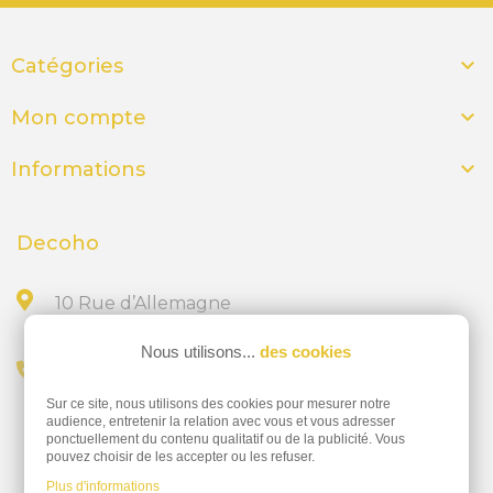
Cadres d'affichage mural

Catégories
Ces cadres sont idéaux pour présenter des
informations temporaires ou régulièrement

Mon compte
mises à jour : horaires, affiches, plans

Informations
d’évacuation. Certains modèles offrent une
ouverture frontale facilitant le changement de
contenu, tandis que d’autres intègrent une
Decoho
protection anti-reflet. Ils existent en version
aluminium, PVC ou bois, et en différents
10 Rue d’Allemagne
44300 NANTES
formats standards (A4, A3, A2...).
Nous utilisons...
des cookies
Affichage suspendu
Appelez-nous au
L’affichage suspendu optimise la visibilité tout
Sur ce site, nous utilisons des cookies pour mesurer notre
02 28 23 15 32
audience, entretenir la relation avec vous et vous adresser
en libérant de l’espace mural. Il s’agit souvent
ponctuellement du contenu qualitatif ou de la publicité. Vous
pouvez choisir de les accepter ou les refuser.
de panneaux fixés par câbles à un plafond ou
Plus d'informations