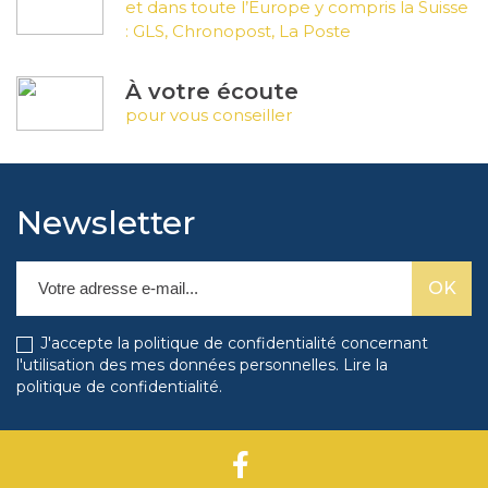
et dans toute l’Europe y compris la Suisse
matériaux, avec des finitions mates, brillantes
: GLS, Chronopost, La Poste
ou texturées. Elles peuvent être fixées par
adhésif, vis ou entretoises.
À votre écoute
pour vous conseiller
Pictogrammes et symboles
universels
Pour une compréhension immédiate et
Newsletter
universelle, les pictogrammes sont
indispensables. Toilettes, accès handicapé,
interdiction de fumer, escaliers, ascenseur :
leur utilisation garantit une signalisation
J'accepte la politique de confidentialité concernant
rapide et intuitive, y compris pour les
l'utilisation des mes données personnelles.
Lire la
personnes ne parlant pas la langue. Nos
politique de confidentialité
.
pictogrammes sont disponibles en version
seule ou intégrés à des plaques
personnalisables.