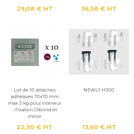
29,08 €
HT
36,58 €
HT
Prix
Prix
Lot de 10 attaches
NEWLY H300
adhésives 70x70 mm
max 3 kg pour intérieur
- Fixation Dibond et
miroir
22,90 €
HT
13,60 €
HT
Prix
Prix