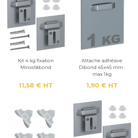
un tableau, un miroir, etc… sans percer votre
cloison, vous trouverez alors sur notre site une
large gamme de systèmes de fixations
murales adhésives, de formes rondes ou
carrées, avec principalement des attaches
dibond et adhésives. Ces attaches sont des
plaques adhésives murales en acier galvanisé
Kit 4 kg fixation
Attache adhésive
qui sont recouvertes d’un adhésif double face
Miroir/dibond
Dibond 45x45 mm :
max 1kg
blanc. En fonction des modèles et de ce que
vous devez accrocher, le modèle que vous
11,58 €
HT
1,90 €
HT
Prix
Prix
choisirez ne sera pas forcément le même.
Vous devrez par exemple choisir une
accroche tableau adhésif qui pourra soutenir
le poids de votre peinture (pour le cas d’un
tableau). Sachez que le support de la plaque