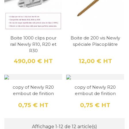
Boite 1000 clips pour
Boite de 200 vis Newly
rail Newly R10, R20 et
spéciale Placoplâtre
R30
490,00 €
HT
12,00 €
HT
Prix
Prix
copy of Newly R20
copy of Newly R20
embout de finition
embout de finition
0,75 €
HT
0,75 €
HT
Prix
Prix
Affichage 1-12 de 12 article(s)