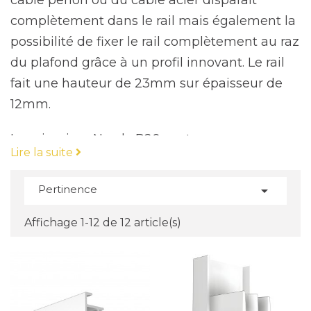
câble perlon ou du câble acier disparaît
complètement dans le rail mais également la
possibilité de fixer le rail complètement au raz
du plafond grâce à un profil innovant. Le rail
fait une hauteur de 23mm sur épaisseur de
12mm.
Les cimaises Newly R20 sont conçues pour
Lire la suite
offrir une solution d'accrochage encore plus
discrète pour les cadres et les tableaux. Avec
Pertinence

une hauteur de 23mm et une épaisseur de
12mm, elles sont particulièrement élégantes.
Affichage 1-12 de 12 article(s)
L'embout métallique des câbles perlon ou
acier disparaît complètement dans le rail,
contribuant à un aspect encore plus discret.
Ce qui rend cette cimaise innovante est la