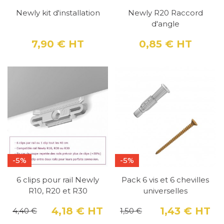
Newly kit d'installation
Newly R20 Raccord
d'angle
7,90 €
HT
0,85 €
HT
Prix
Prix
-5%
-5%
6 clips pour rail Newly
Pack 6 vis et 6 chevilles
R10, R20 et R30
universelles
4,18 €
HT
1,43 €
HT
4,40 €
1,50 €
Prix
Prix de base
Pri
Pri