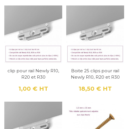
clip pour rail Newly R10,
Boite 25 clips pour rail
R20 et R30
Newly R10, R20 et R30
1,00 €
HT
18,50 €
HT
Prix
Prix