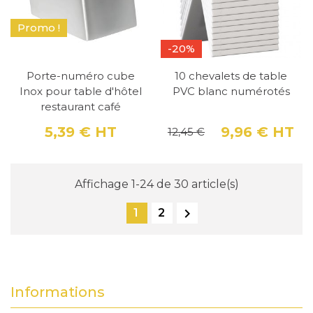
Promo !
-20%
Porte-numéro cube
10 chevalets de table
Inox pour table d'hôtel
PVC blanc numérotés
restaurant café
5,39 €
HT
9,96 €
HT
12,45 €
Prix
Pri
Pri
Affichage 1-24 de 30 article(s)

1
2
Informations