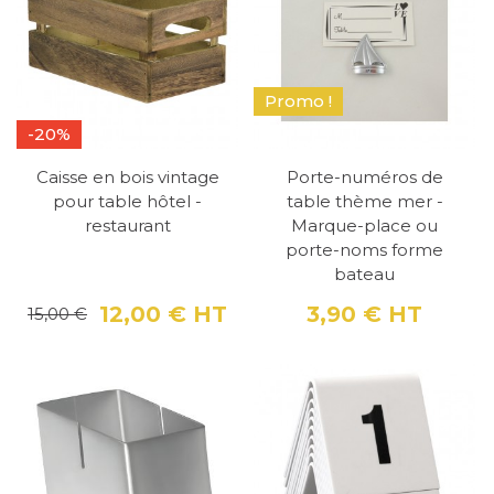
Promo !
-20%
Caisse en bois vintage
Porte-numéros de
pour table hôtel -
table thème mer -
restaurant
Marque-place ou
porte-noms forme
bateau
12,00 €
HT
3,90 €
HT
15,00 €
Prix
Prix de base
Prix