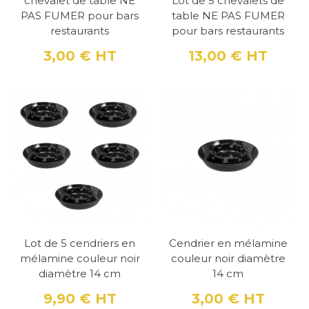
chevalet de table NE
Lot de 5 chevalets de
PAS FUMER pour bars
table NE PAS FUMER
restaurants
pour bars restaurants
3,00 €
HT
13,00 €
HT
Prix
Prix
Lot de 5 cendriers en
Cendrier en mélamine
mélamine couleur noir
couleur noir diamètre
diamètre 14 cm
14 cm
9,90 €
HT
3,00 €
HT
Prix
Prix