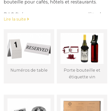
bouteille pour cafés, hôtels et restaurants.
DAG Style propose une gamme complète de
Lire la suite
solutions pour l'aménagement de la table
pour les cafés, hôtels et restaurants. Il
comprend des sets de table, des dessous de
verres, des ronds de serviette, des numéros de
table et des porte-bouteilles pour une
présentation professionnelle et élégante de
votre établissement. Tous ces produits sont
Numéros de table
Porte bouteille et
conçus pour être écologiques, durables et
étiquette vin
faciles à entretenir pour une utilisation
quotidienne.