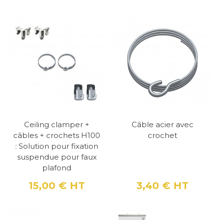
Ceiling clamper +
Câble acier avec
câbles + crochets H100
crochet
: Solution pour fixation
suspendue pour faux
plafond
15,00 €
HT
3,40 €
HT
Prix
Prix