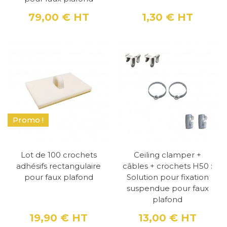
79,00 €
HT
1,30 €
HT
Prix
Prix
Promo !
Lot de 100 crochets
Ceiling clamper +
adhésifs rectangulaire
câbles + crochets H50 :
pour faux plafond
Solution pour fixation
suspendue pour faux
plafond
19,90 €
HT
13,00 €
HT
Prix
Prix