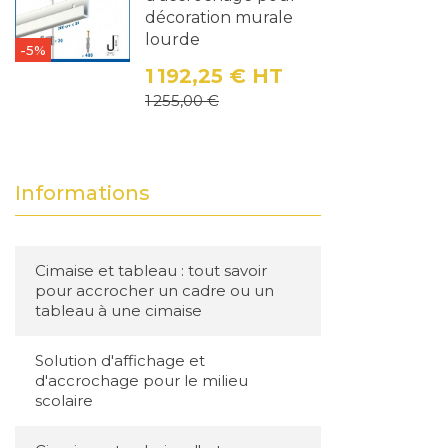
décoration murale
lourde
-5%
1 192,25 €
HT
Prix
Prix de base
1 255,00 €
Informations
Cimaise et tableau : tout savoir
pour accrocher un cadre ou un
tableau à une cimaise
Solution d'affichage et
d'accrochage pour le milieu
scolaire