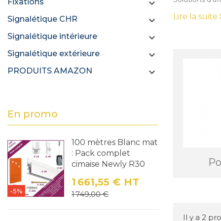
Fixations

Lire la suite
Signalétique CHR

Signalétique intérieure

Signalétique extérieure

PRODUITS AMAZON

En promo
100 mètres Blanc mat
: Pack complet
Po
cimaise Newly R30
1 661,55 €
HT
-5%
Prix
Prix de base
1 749,00 €
Il y a 2 pr