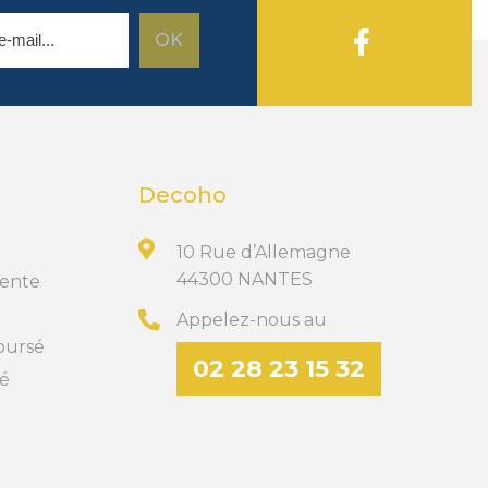
Decoho
10 Rue d’Allemagne
44300 NANTES
Vente
Appelez-nous au
boursé
02 28 23 15 32
té