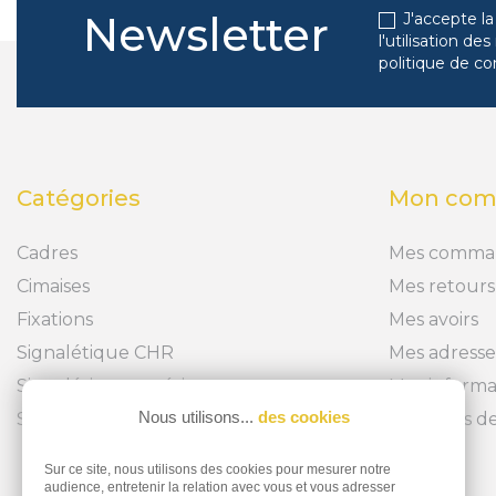
Newsletter
J'accepte la
l'utilisation d
politique de co
Catégories
Mon com
Cadres
Mes comma
Cimaises
Mes retours
Fixations
Mes avoirs
Signalétique CHR
Mes adresse
Signalétique extérieure
Mes informa
Nous utilisons...
des cookies
Signalétique intérieure
Mes bons de
Sur ce site, nous utilisons des cookies pour mesurer notre
audience, entretenir la relation avec vous et vous adresser