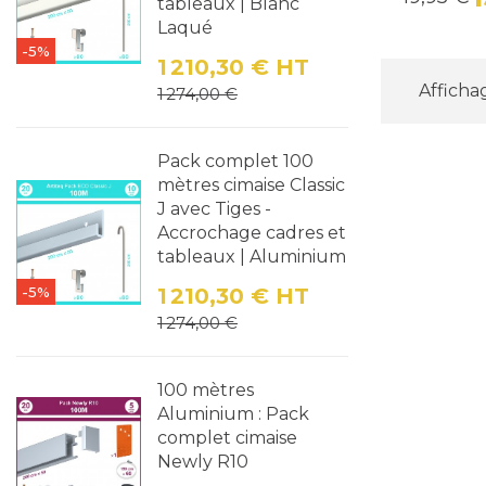
tableaux | Blanc
Laqué
-5%
1 210,30 €
HT
Prix
Prix de base
Affichag
1 274,00 €
Pack complet 100
mètres cimaise Classic
J avec Tiges -
Accrochage cadres et
tableaux | Aluminium
-5%
1 210,30 €
HT
Prix
Prix de base
1 274,00 €
100 mètres
Aluminium : Pack
complet cimaise
Newly R10