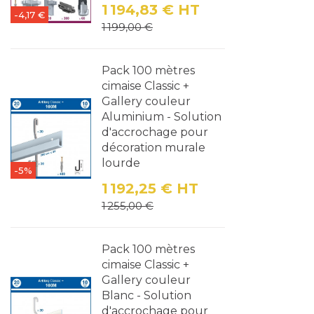
1 194,83 €
HT
-4,17 €
Prix
Prix de base
1 199,00 €
Pack 100 mètres
cimaise Classic +
Gallery couleur
Aluminium - Solution
d'accrochage pour
décoration murale
lourde
-5%
1 192,25 €
HT
Prix
Prix de base
1 255,00 €
Pack 100 mètres
cimaise Classic +
Gallery couleur
Blanc - Solution
d'accrochage pour