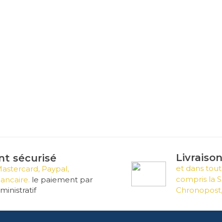
Livraiso
t sécurisé
et dans tout
Mastercard, Paypal,
compris la S
ancaire.
le paiement par
inistratif
Chronopost,