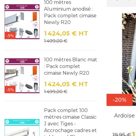
100 mètres
Aluminium anodisé :
Pack complet cimaise
Newly R20
1 424,05 €
HT
-5%
Prix
Prix de base
1 499,00 €
100 mètres Blanc mat
: Pack complet
cimaise Newly R20
1 424,05 €
HT
-5%
Prix
Prix de base
1 499,00 €
-20%
Pack complet 100
Ardoise 
mètres cimaise Classic
J avec Tiges -
Accrochage cadres et
19,95 €