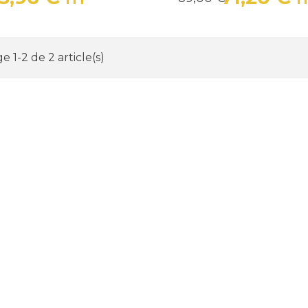
Prix
Prix de base
Prix
Prix d
e 1-2 de 2 article(s)