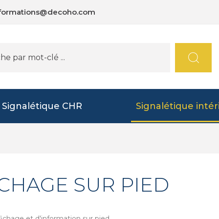
nformations@decoho.com
Signalétique CHR
Signalétique intér
ICHAGE SUR PIED
fichage et d'information sur pied.