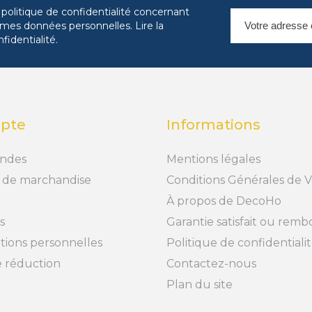
 politique de confidentialité concernant
es mes données personnelles.
Lire la
nfidentialité
.
pte
Informations
ndes
Mentions légales
 de marchandise
Conditions Générales de 
À propos de DecoHo
s
Garantie satisfait ou rem
tions personnelles
Politique de confidentiali
 réduction
Contactez-nous
Plan du site