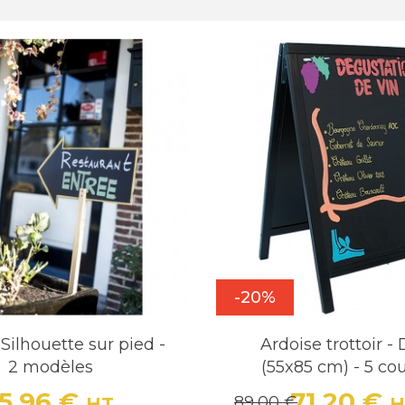
-20%
Silhouette sur pied -
Ardoise trottoir -
2 modèles
(55x85 cm) - 5 co
15,96 €
71,20 €
89,00 €
HT
H