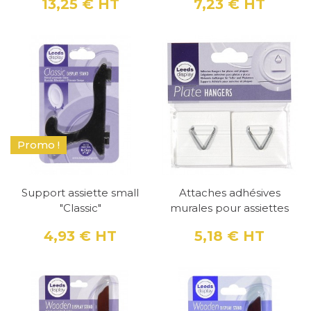
13,25 €
HT
7,23 €
HT
Prix
Prix
Promo !
Support assiette small
Attaches adhésives
"Classic"
murales pour assiettes
4,93 €
HT
5,18 €
HT
Prix
Prix