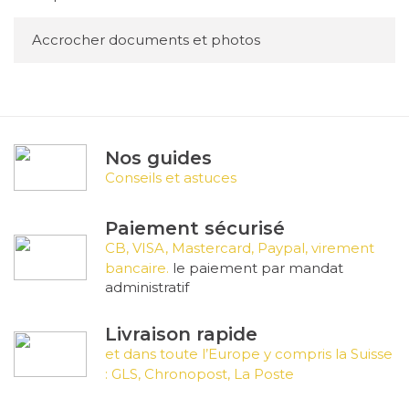
permet une large variété de finitions (brossé,
mat, brillant) et est souvent utilisé dans les
Accrocher documents et photos
établissements modernes et haut de gamme.
Avantages :
Léger, durable, résistant aux intempéries.
Inconvénients :
Peut se rayer facilement si le revêtement
n’est pas protégé.
Nos guides
b)
Plexiglas
Conseils et astuces
Le plexiglas est apprécié pour son aspect
Paiement sécurisé
moderne et sa transparence. Il peut être
CB, VISA, Mastercard, Paypal, virement
coloré ou gravé, offrant ainsi une grande
bancaire.
le paiement par mandat
administratif
liberté de personnalisation.
Avantages :
Léger, résistant à l'humidité, facile à nettoyer.
Livraison rapide
Inconvénients :
Sensible aux rayures.
et dans toute l’Europe y compris la Suisse
: GLS, Chronopost, La Poste
c)
Laiton