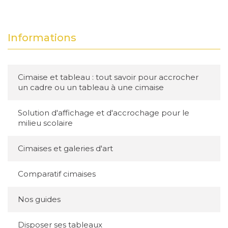
2. Types de matériaux
Informations
pour les numéros de
chambres
Cimaise et tableau : tout savoir pour accrocher
Le choix du matériau est essentiel pour
un cadre ou un tableau à une cimaise
garantir la durabilité, le rendu esthétique et
Solution d'affichage et d'accrochage pour le
l’entretien facile des numéros de chambres.
milieu scolaire
Voici un aperçu des matériaux les plus
courants :
Cimaises et galeries d'art
a)
Aluminium
Comparatif cimaises
L'aluminium est l'un des matériaux les plus
Nos guides
populaires en raison de sa légèreté, de sa
robustesse et de sa résistance à la corrosion. Il
Disposer ses tableaux