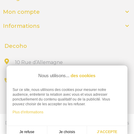
e)
Acier inoxydable

Mon compte
L'acier inoxydable est un matériau très

Informations
résistant, parfait pour une utilisation intensive
dans les établissements haut de gamme.
Decoho
Avantages :
Résistance à la rouille, aspect moderne.
Inconvénients :
Coût plus élevé.
10 Rue d’Allemagne
3. Options de
44300 NANTES
Nous utilisons...
des cookies
personnalisation
Appelez-nous au
Sur ce site, nous utilisons des cookies pour mesurer notre
02 28 23 15 32
a)
Typographie et style
audience, entretenir la relation avec vous et vous adresser
ponctuellement du contenu qualitatif ou de la publicité. Vous
pouvez choisir de les accepter ou les refuser.
Le choix de la typographie et du style est
Plus d'informations
essentiel pour garantir une lisibilité optimale
Découvrez nos services d'impressions professionnelles
tout en respectant l'identité de
ics-nantes.fr
Je choisis
Je refuse
J'ACCEPTE