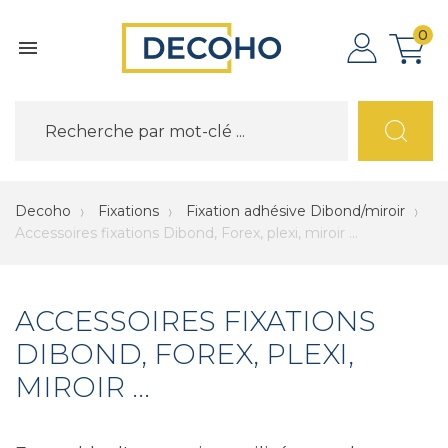
0

Decoho
Fixations
Fixation adhésive Dibond/miroir
Accessoires fixations Dibond, Forex, plexi, miroir ...
ACCESSOIRES FIXATIONS
DIBOND, FOREX, PLEXI,
MIROIR ...