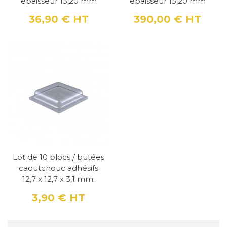
épaisseur 13,20 mm
épaisseur 13,20 mm
36,90 €
HT
390,00 €
HT
Prix
Prix
Lot de 10 blocs / butées
caoutchouc adhésifs
12,7 x 12,7 x 3,1 mm.
3,90 €
HT
Prix