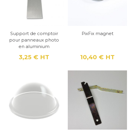
Support de comptoir
PixFix magnet
pour panneaux photo
en aluminium
3,25 €
HT
10,40 €
HT
Prix
Prix