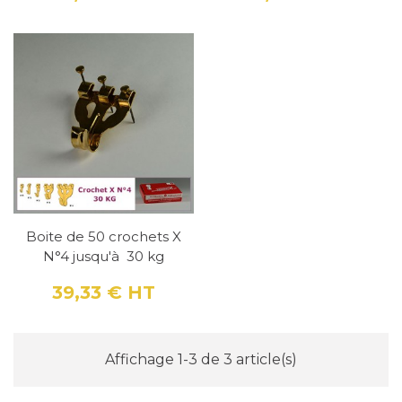
Prix
Prix
Boite de 50 crochets X
N°4 jusqu'à 30 kg
39,33 €
HT
Prix
Affichage 1-3 de 3 article(s)