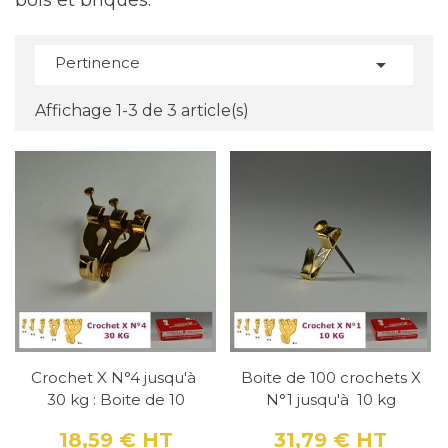
bois et briques.
Pertinence

Affichage 1-3 de 3 article(s)
Crochet X N°4 jusqu'à
Boite de 100 crochets X
30 kg : Boite de 10
N°1 jusqu'à 10 kg
18,59 €
HT
31,79 €
HT