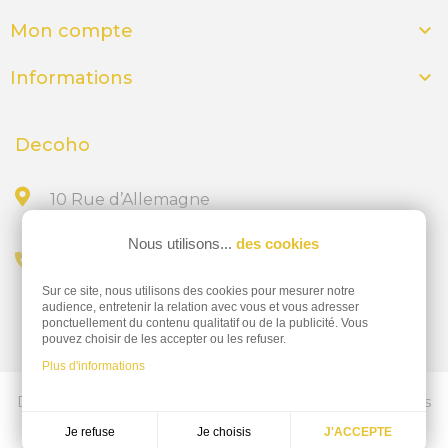

Mon compte

Informations
Decoho
10 Rue d’Allemagne
44300 NANTES
Nous utilisons...
des cookies
Appelez-nous au
Sur ce site, nous utilisons des cookies pour mesurer notre
02 28 23 15 32
audience, entretenir la relation avec vous et vous adresser
ponctuellement du contenu qualitatif ou de la publicité. Vous
pouvez choisir de les accepter ou les refuser.
Plus d'informations
Découvrez nos services d'impressions professionnelles
ics-nantes.fr
Je choisis
Je refuse
J'ACCEPTE
Réalisation
Dream me up