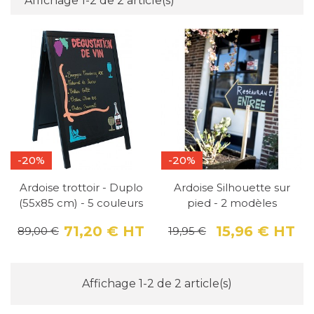
Affichage 1-2 de 2 article(s)
-20%
-20%
Ardoise trottoir - Duplo
Ardoise Silhouette sur
(55x85 cm) - 5 couleurs
pied - 2 modèles
71,20 €
HT
15,96 €
HT
89,00 €
19,95 €
Prix
Prix de base
Pri
Pri
Affichage 1-2 de 2 article(s)