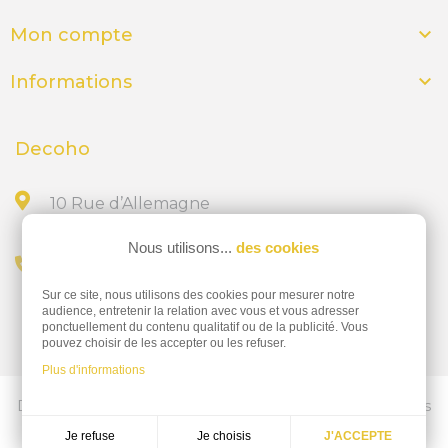

Mon compte

Informations
Decoho
10 Rue d’Allemagne
44300 NANTES
Nous utilisons...
des cookies
Appelez-nous au
Sur ce site, nous utilisons des cookies pour mesurer notre
02 28 23 15 32
audience, entretenir la relation avec vous et vous adresser
ponctuellement du contenu qualitatif ou de la publicité. Vous
pouvez choisir de les accepter ou les refuser.
Plus d'informations
Découvrez nos services d'impressions professionnelles
ics-nantes.fr
Je choisis
Je refuse
J'ACCEPTE
Réalisation
Dream me up