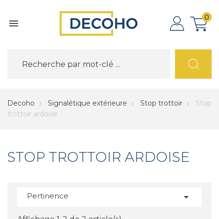
0

Decoho
Signalétique extérieure
Stop trottoir
Stop
trottoir ardoise
STOP TROTTOIR ARDOISE
Pertinence
