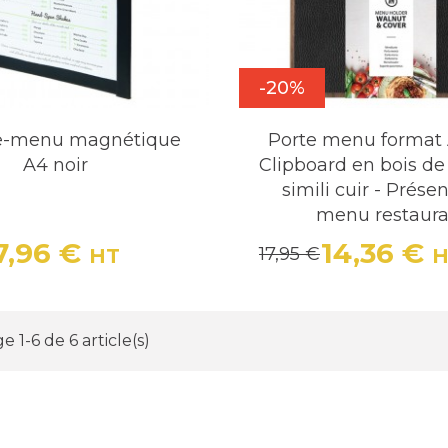
-20%
e-menu magnétique
Porte menu format 
A4 noir
Clipboard en bois de
simili cuir - Prése
menu restaura
7,96 €
14,36 €
17,95 €
HT
H
Prix
Prix de base
Prix
Prix d
e 1-6 de 6 article(s)