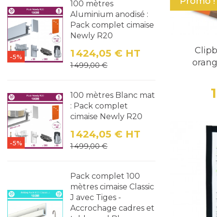
Promo !
100 mètres
Aluminium anodisé :
Pack complet cimaise
Newly R20
Clip
1 424,05 €
HT
-5%
orang
Prix
Prix de base
1 499,00 €
100 mètres Blanc mat
: Pack complet
cimaise Newly R20
1 424,05 €
HT
-5%
Prix
Prix de base
1 499,00 €
Pack complet 100
mètres cimaise Classic
J avec Tiges -
Accrochage cadres et