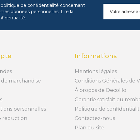
 politique de confidentialité concernant
es mes données personnelles.
Lire la
nfidentialité
.
pte
Informations
ndes
Mentions légales
 de marchandise
Conditions Générales de 
À propos de DecoHo
s
Garantie satisfait ou rem
tions personnelles
Politique de confidentiali
 réduction
Contactez-nous
Plan du site