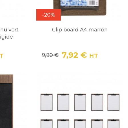
-20%
nu vert
Clip board A4 marron
igide
7,92 €
9,90 €
T
HT
Prix
Prix de base