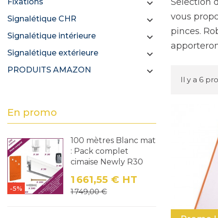
Selection 
Fixations

vous propo
Signalétique CHR

pinces. Ro
Signalétique intérieure

apporteron
Signalétique extérieure

PRODUITS AMAZON

Il y a 6 pr
En promo
100 mètres Blanc mat
: Pack complet
cimaise Newly R30
1 661,55 €
HT
-5%
Prix
Prix de base
1 749,00 €