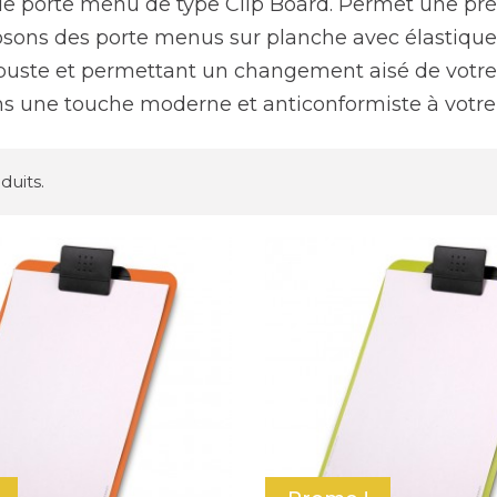
de porte menu de type Clip Board. Permet une p
sons des porte menus sur planche avec élastique, 
buste et permettant un changement aisé de votr
s une touche moderne et anticonformiste à votre
oduits.