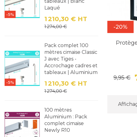
tableaux | Blanc
Laqué
-5%
1 210,30 €
HT
Prix
Prix de base
-20%
1 274,00 €
Protèg
Pack complet 100
mètres cimaise Classic
J avec Tiges -
Accrochage cadres et
tableaux | Aluminium
9,95 €
-5%
1 210,30 €
HT
Prix
Prix de base
1 274,00 €
Affichag
100 mètres
Aluminium : Pack
complet cimaise
Newly R10