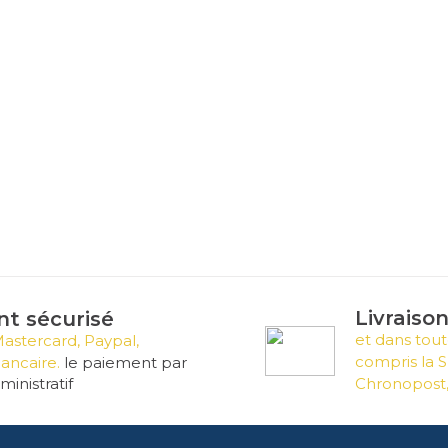
Livraiso
t sécurisé
et dans tout
Mastercard, Paypal,
compris la S
ancaire.
le paiement par
inistratif
Chronopost,