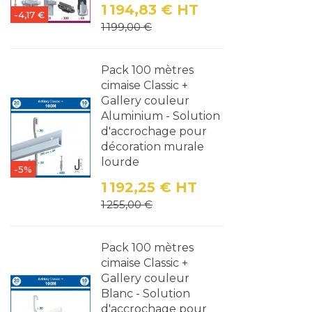
1 194,83 €
HT
-4,17 €
Prix
Prix de base
1 199,00 €
Pack 100 mètres
cimaise Classic +
Gallery couleur
Aluminium - Solution
d'accrochage pour
décoration murale
lourde
-5%
1 192,25 €
HT
Prix
Prix de base
1 255,00 €
Pack 100 mètres
cimaise Classic +
Gallery couleur
Blanc - Solution
d'accrochage pour