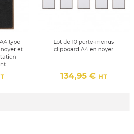
A4 type
Lot de 10 porte-menus
 noyer et
clipboard A4 en noyer
ntation
nt
134,95 €
T
HT
e base
Prix