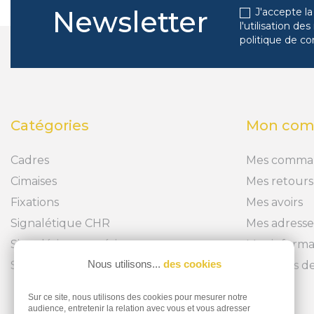
Newsletter
J'accepte la
l'utilisation d
politique de co
Catégories
Mon com
Cadres
Mes comma
Cimaises
Mes retours
Fixations
Mes avoirs
Signalétique CHR
Mes adresse
Signalétique extérieure
Mes informa
Nous utilisons...
des cookies
Signalétique intérieure
Mes bons de
Sur ce site, nous utilisons des cookies pour mesurer notre
audience, entretenir la relation avec vous et vous adresser