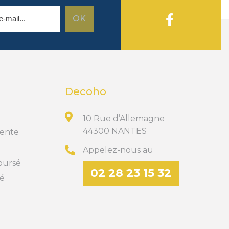
Decoho
10 Rue d’Allemagne
44300 NANTES
Vente
Appelez-nous au
boursé
02 28 23 15 32
té