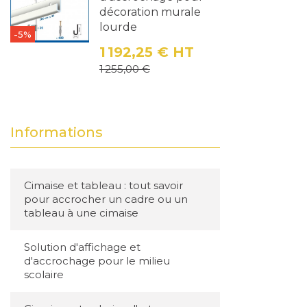
décoration murale
lourde
-5%
1 192,25 €
HT
Prix
Prix de base
1 255,00 €
Informations
Cimaise et tableau : tout savoir
pour accrocher un cadre ou un
tableau à une cimaise
Solution d'affichage et
d'accrochage pour le milieu
scolaire