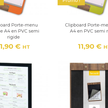
Promo !
board Porte-menu
Clipboard Porte-me
e A4 en PVC semi
A4 en PVC semi r
rigide
11,90 €
11,90 €
HT
H
Prix
Prix