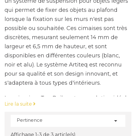
un système de suspension pour objets légers
qui permet de fixer des objets au plafond
lorsque la fixation sur les murs n'est pas
possible ou souhaitée. Ces cimaises sont très
discrètes, mesurant seulement 14 mm de
largeur et 6,5 mm de hauteur, et sont
disponibles en différentes couleurs (blanc,
noir et alu). Le système Artiteq est reconnu
pour sa qualité et son design innovant, et
s'adaptera à tous types d'intérieurs.
Les cimaises Top Rail sont une solution idéale
Lire la suite
pour suspendre des œuvres d'art, des affiches,
des gravures, etc., dans une vitrine ou au
Pertinence

milieu d'une pièce. Elles permettent de fixer
des objets au plafond lorsque la fixation sur
Affichage 1-3 de 3 article(s)