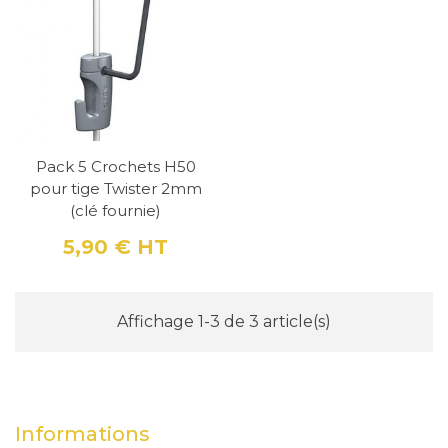
sont capables de supporter des charges
légères tout en offrant une grande discrétion,
car elles sont très fines (14 mm de largeur et
6,5 mm de hauteur). Leur finition en blanc,
noir et alu apporte également une touche
Pack 5 Crochets H50
esthétique pour s'adapter à tous les styles
pour tige Twister 2mm
d'intérieurs.
(clé fournie)
5,90 €
HT
Prix
Affichage 1-3 de 3 article(s)
Informations