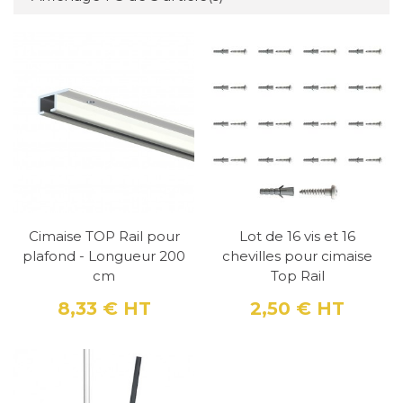
les murs n'est pas possible ou souhaitée. Les
cimaises Top Rail sont très discrètes et ne
perturbent pas la vue des œuvres
suspendues, elles mesurent seulement 14
mm de largeur et 6,5 mm de hauteur et sont
disponibles en différentes couleurs (blanc,
noir et alu) pour s'adapter à tous les styles
d'intérieurs.
Cimaise TOP Rail pour
Lot de 16 vis et 16
Les cimaises Top Rail sont fabriquées en
plafond - Longueur 200
chevilles pour cimaise
aluminium, un matériau résistant, léger et
cm
Top Rail
durable. L'aluminium est également un
8,33 €
HT
2,50 €
HT
Prix
Prix
matériau de qualité qui ne rouille pas, ne se
corrompt pas et ne se déforme pas
facilement. En utilisant l'aluminium pour
fabriquer les cimaises Top Rail, ces dernières