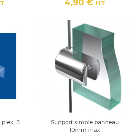
4,90 €
T
HT
Prix
 plexi 3
Support simple panneau
10mm max