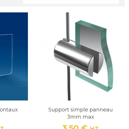
zontaux
Support simple panneau
3mm max
3,50 €
T
HT