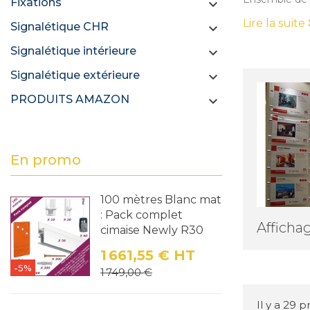
Fixations

Lire la suite
Signalétique CHR

Signalétique intérieure

Signalétique extérieure

PRODUITS AMAZON

En promo
100 mètres Blanc mat
: Pack complet
Affichag
cimaise Newly R30
1 661,55 €
HT
-5%
Prix
Prix de base
1 749,00 €
Il y a 29 p