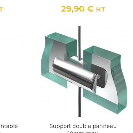
29,90 €
T
HT
Prix
entable
Support double panneau