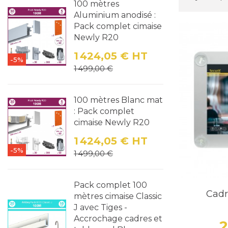
100 mètres
Aluminium anodisé :
Pack complet cimaise
Newly R20
1 424,05 €
HT
-5%
Prix
Prix de base
1 499,00 €
100 mètres Blanc mat
: Pack complet
cimaise Newly R20
1 424,05 €
HT
-5%
Prix
Prix de base
1 499,00 €
Pack complet 100
Cadr
mètres cimaise Classic
J avec Tiges -
Accrochage cadres et
2