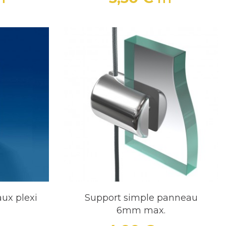
Prix
aux plexi
Support simple panneau
6mm max.