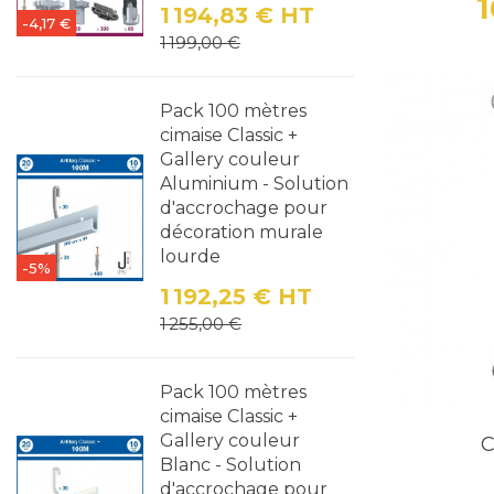
1 194,83 €
HT
-4,17 €
Prix
Prix de base
1 199,00 €
Pack 100 mètres
cimaise Classic +
Gallery couleur
Aluminium - Solution
d'accrochage pour
décoration murale
lourde
-5%
1 192,25 €
HT
Prix
Prix de base
1 255,00 €
Pack 100 mètres
cimaise Classic +
Gallery couleur
C
Blanc - Solution
d'accrochage pour