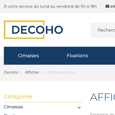
À votre service du lundi au vendredi de 9h à 18h
i
Cimaises
Fixations
Decoho
Afficher
Affichage vitrine
AFFI
Catégories
Cimaises

Ensemble de so