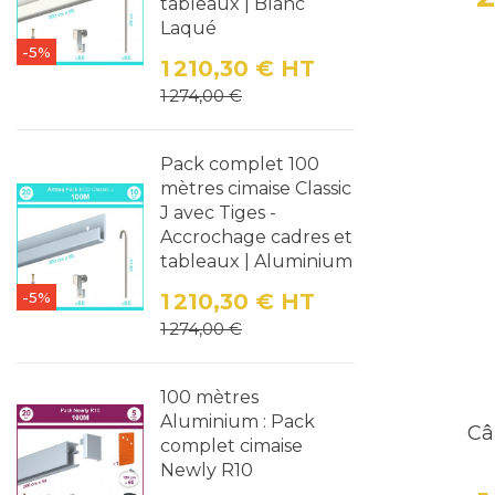
tableaux | Blanc
Laqué
-5%
1 210,30 €
HT
Prix
Prix de base
1 274,00 €
Pack complet 100
mètres cimaise Classic
J avec Tiges -
Accrochage cadres et
tableaux | Aluminium
-5%
1 210,30 €
HT
Prix
Prix de base
1 274,00 €
100 mètres
Aluminium : Pack
Câ
complet cimaise
Newly R10