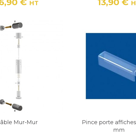
16,90 €
13,90 €
HT
H
Prix
Prix
âble Mur-Mur
Pince porte affiches
mm