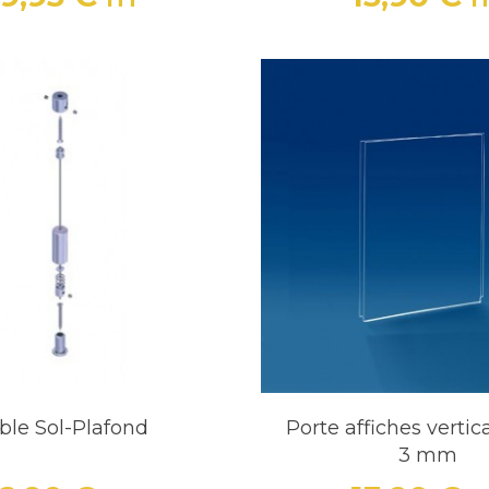
Prix
Prix
ble Sol-Plafond
Porte affiches vertic
3 mm