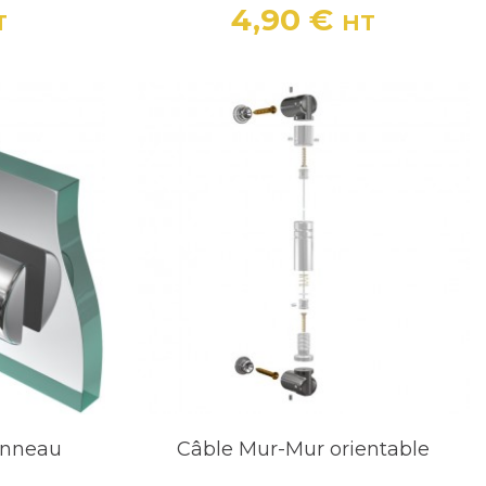
4,90 €
T
HT
Prix
anneau
Câble Mur-Mur orientable