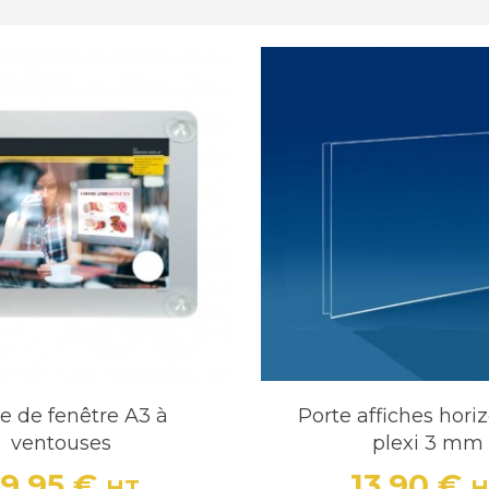
e de fenêtre A3 à
Porte affiches hori
ventouses
plexi 3 mm
9,95 €
13,90 €
HT
H