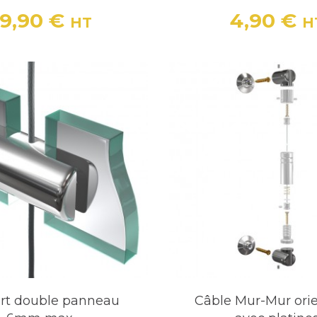
9,90 €
4,90 €
HT
H
Prix
Prix
rt double panneau
Câble Mur-Mur ori