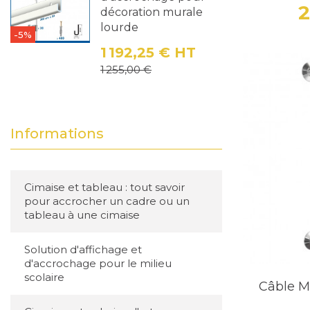
2
décoration murale
lourde
-5%
1 192,25 €
HT
Prix
Prix de base
1 255,00 €
Informations
Cimaise et tableau : tout savoir
pour accrocher un cadre ou un
tableau à une cimaise
Solution d'affichage et
d'accrochage pour le milieu
scolaire
Câble M