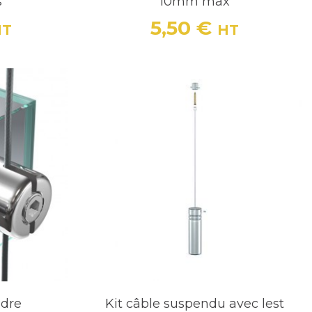
s
10mm max
5,50 €
HT
HT
Prix
adre
Kit câble suspendu avec lest