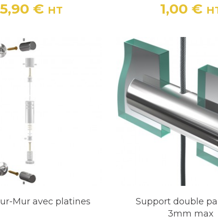
5,90 €
1,00 €
HT
H
Prix
Prix
ur-Mur avec platines
Support double p
3mm max