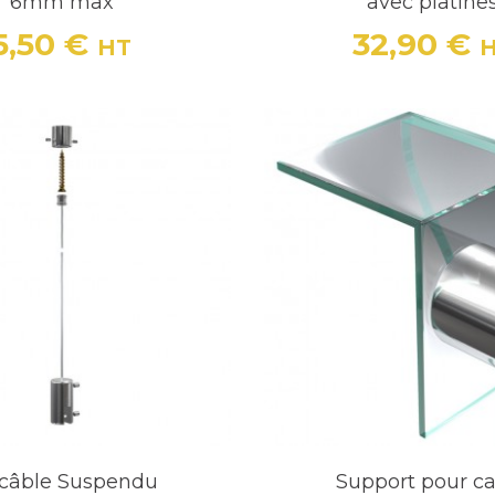
6mm max
avec platine
5,50 €
32,90 €
HT
Prix
Prix
 câble Suspendu
Support pour c