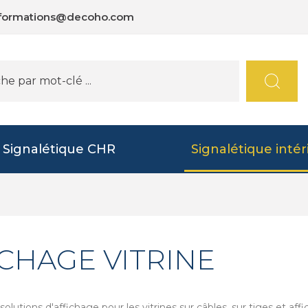
nformations@decoho.com
Signalétique CHR
Signalétique intér
CHAGE VITRINE
lutions d'affichage pour les vitrines sur câbles, sur tiges et aff