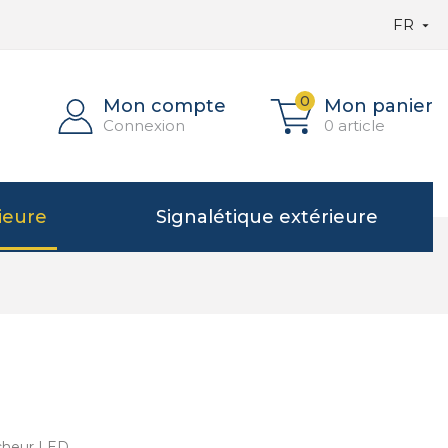
FR

0
Mon compte
Mon panier
Connexion
0 article
ieure
Signalétique extérieure
icheur LED.