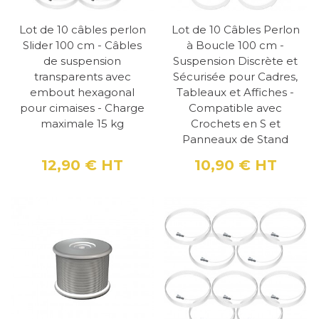
Les différents modèles
de crochets pour la
Lot de 10 câbles perlon
Lot de 10 Câbles Perlon
Slider 100 cm - Câbles
à Boucle 100 cm -
fixation de miroir lourd
de suspension
Suspension Discrète et
transparents avec
Sécurisée pour Cadres,
Les crochets présents dans notre sélection
embout hexagonal
Tableaux et Affiches -
sont de quatre types distincts : Les crochets à
pour cimaises - Charge
Compatible avec
maximale 15 kg
Crochets en S et
vis, qui est le modèle qu’on retrouve le plus
Panneaux de Stand
sur le marché, mais également le plus
12,90 €
HT
10,90 €
HT
économique. Il exige toutefois un réglage
Prix
Prix
assez délicat, car le vissage de la molette doit
permettre de bien serrer le câble, mais reste
néanmoins une bonne solution si vous avez
besoin d’un crochet pour tableau lourd Les
modèles à tige qui est le type destiné au rail
de fixation en J. Il correspond essentiellement