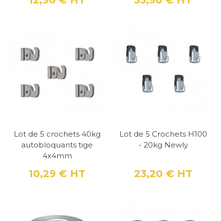
12,90 €
HT
33,90 €
HT
Prix
Prix
Lot de 5 crochets 40kg
Lot de 5 Crochets H100
autobloquants tige
- 20kg Newly
4x4mm
10,29 €
HT
23,20 €
HT
Prix
Prix