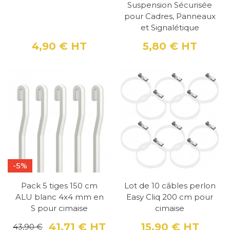
Suspension Sécurisée
pour Cadres, Panneaux
et Signalétique
4,90 €
HT
5,80 €
HT
Prix
Prix
-5%
Pack 5 tiges 150 cm
Lot de 10 câbles perlon
ALU blanc 4x4 mm en
Easy Cliq 200 cm pour
S pour cimaise
cimaise
41,71 €
HT
15,90 €
HT
43,90 €