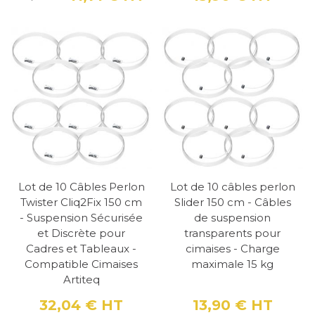
Prix
Prix de base
Prix
Lot de 10 Câbles Perlon
Lot de 10 câbles perlon
Twister Cliq2Fix 150 cm
Slider 150 cm - Câbles
- Suspension Sécurisée
de suspension
et Discrète pour
transparents pour
Cadres et Tableaux -
cimaises - Charge
Compatible Cimaises
maximale 15 kg
Artiteq
32,04 €
HT
13,90 €
HT
Prix
Prix