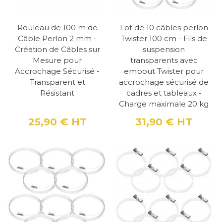
aux tiges dont les dimensions sont de 4x4mm
et peuvent pour certains modèles supporter
Rouleau de 100 m de
Lot de 10 câbles perlon
jusqu’à 40 kg, en faisant donc la solution
Câble Perlon 2 mm -
Twister 100 cm - Fils de
idéale si vous cherchez un crochet pour
Création de Câbles sur
suspension
tableau lourd Le crochets autobloquants,
Mesure pour
transparents avec
Accrochage Sécurisé -
embout Twister pour
comme le modèle H100, convient à tous les
Transparent et
accrochage sécurisé de
types d’accroches et constitue une alternative
Résistant
cadres et tableaux -
Charge maximale 20 kg
très pratique. Vous pouvez également trouvé
des modèles sécurisés pour éviter à vos
25,90 €
HT
31,90 €
HT
Prix
Prix
cadres et tableaux de tomber
accidentellement
Le cas particulier des
tiges pour fixation de
cadre lourd