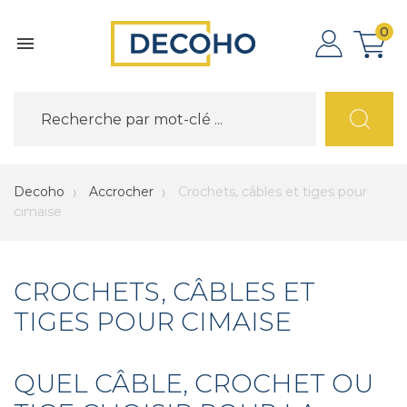
0

Decoho
Accrocher
Crochets, câbles et tiges pour
cimaise
CROCHETS, CÂBLES ET
TIGES POUR CIMAISE
QUEL CÂBLE, CROCHET OU