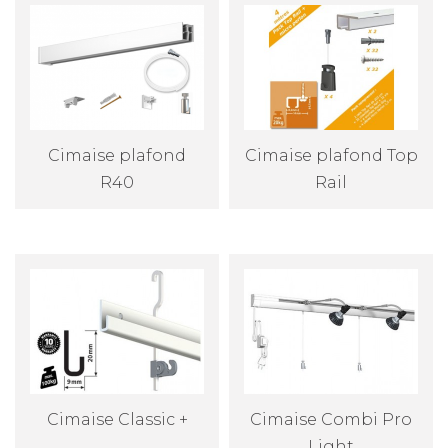
Si vous êtes passionné de décoration, vous
savez sûrement qu'il est important de bien
choisir le système d'accrochage pour vos
tableaux. Les cimaises sont devenues une
solution populaire pour accrocher vos œuvres
d'art de manière élégante et pratique.
Cimaise plafond
Cimaise plafond Top
La cimaise murale pour tableau est un
R40
Rail
système d'accrochage qui se compose d'un
rail pour tableau fixé au mur, permettant de
suspendre vos tableaux à l'aide d'un système
de fixation pour tableau. Les cimaises offrent
une solution pratique pour changer vos
tableaux en toute simplicité, sans laisser de
traces sur vos murs.
Cimaise Classic +
Cimaise Combi Pro
Le rail pour tableau est le cœur de la cimaise
Light