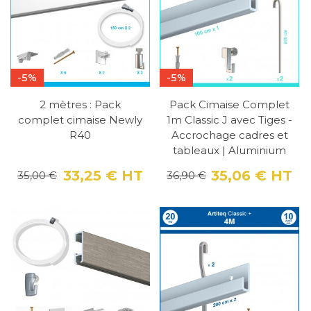
-5%
-5%
2 mètres : Pack
Pack Cimaise Complet
complet cimaise Newly
1m Classic J avec Tiges -
R40
Accrochage cadres et
tableaux | Aluminium
33,25 €
HT
35,06 €
HT
35,00 €
36,90 €
Prix
Prix de base
Pri
Pri