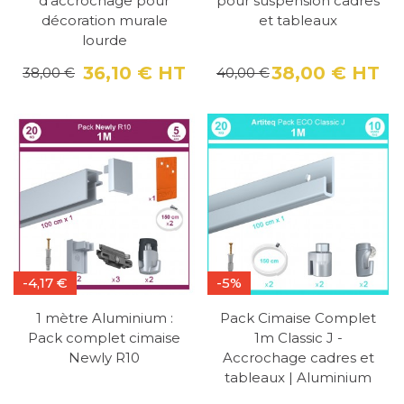
d'accrochage pour
pour suspension cadres
décoration murale
et tableaux
lourde
36,10 €
HT
38,00 €
HT
38,00 €
40,00 €
Prix
Prix de base
Pri
Pri
-4,17 €
-5%
1 mètre Aluminium :
Pack Cimaise Complet
Pack complet cimaise
1m Classic J -
Newly R10
Accrochage cadres et
tableaux | Aluminium