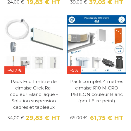
19,83 €
HT
37,05 €
HT
24,00 €
39,00 €
Prix
Prix de base
Pri
Pri
-4,17 €
-5%
Pack Eco 1 mètre de
Pack complet 4 mètres
cimaise Click Rail
cimaise R10 MICRO
couleur Blanc laqué -
PERLON couleur Blanc
Solution suspension
(peut être peint)
cadres et tableaux
29,83 €
HT
61,75 €
HT
34,00 €
65,00 €
Prix
Prix de base
Pri
Pri