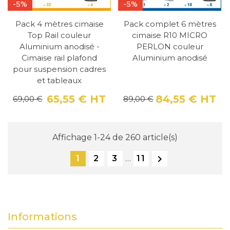
-5%
-5%
Pack 4 mètres cimaise
Pack complet 6 mètres
Top Rail couleur
cimaise R10 MICRO
Aluminium anodisé -
PERLON couleur
Cimaise rail plafond
Aluminium anodisé
pour suspension cadres
et tableaux
65,55 €
HT
84,55 €
HT
69,00 €
89,00 €
Prix
Prix de base
Pri
Pri
Affichage 1-24 de 260 article(s)

1
2
3
…
11
Informations