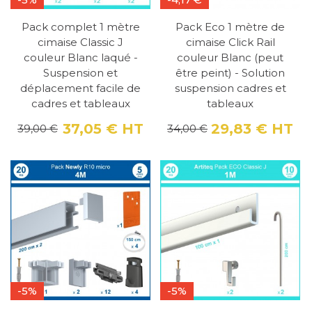
Pack complet 1 mètre
Pack Eco 1 mètre de
cimaise Classic J
cimaise Click Rail
couleur Blanc laqué -
couleur Blanc (peut
Suspension et
être peint) - Solution
déplacement facile de
suspension cadres et
cadres et tableaux
tableaux
37,05 €
HT
29,83 €
HT
39,00 €
34,00 €
Prix
Prix de base
Pri
Pri
-5%
-5%