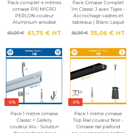
Pack complet 4 mètres
Pack Cimaise Complet
cimaise R10 MICRO
1m Classic J avec Tiges -
PERLON couleur
Accrochage cadres et
Aluminium anodisé
tableaux | Blanc Laqué
61,75 €
HT
35,06 €
HT
65,00 €
36,90 €
Prix
Prix de base
Pri
Pri
-5%
-5%
Pack 1 mètre cimaise
Pack 1 mètre cimaise
Classic + Gallery
Top Rail couleur Noir -
couleur Alu - Solution
Cimaise rail plafond