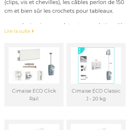
(clips, vis et chevilles), les câbles perlon de 150
cm et bien sûr les crochets pour tableaux.
un pack cimaise complet est une solution clé
Lire la suite
en main pour la fixation de tableaux, il inclut
tout ce dont vous avez besoin pour installer
les cimaises : les rails, les fixations pour les
rails (clips, vis et chevilles), les câbles perlon
de 150 cm et les crochets pour tableaux.
Les packs cimaise complets de la marque
Newly ou Artiteq sont conçus pour être
Cimaise ECO Click
Cimaise ECO Classic
facilement installés et adaptés à différents
Rail
J - 20 kg
types de murs et de cadres. Les rails sont
fabriqués à partir de matériaux de qualité
pour garantir la résistance et la durabilité