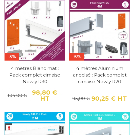
-5%
-5%
4 mètres Blanc mat :
4 mètres Aluminium
Pack complet cimaise
anodisé : Pack complet
Newly R30
cimaise Newly R20
98,80 €
104,00 €
HT
90,25 €
HT
Prix
Prix de base
95,00 €
Pri
Pri