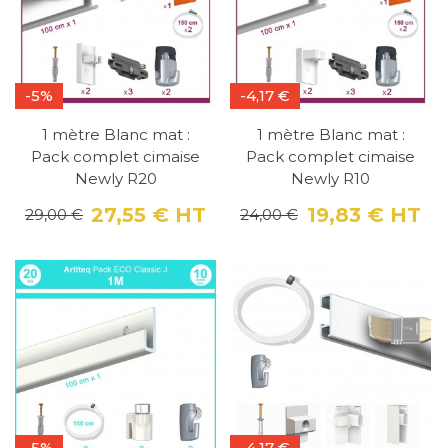
toute sécurité. N'hésitez pas à investir dans un
système d'accrochage pour tableau de
qualité pour mettre en valeur votre collection
-5%
-4,17 €
d'art et décorer votre maison avec goût.
1 mètre Blanc mat :
1 mètre Blanc mat :
Pack complet cimaise
Pack complet cimaise
Newly R20
Newly R10
27,55 €
HT
19,83 €
HT
29,00 €
24,00 €
Prix
Prix de base
Pri
Pri
-5%
-4,17 €