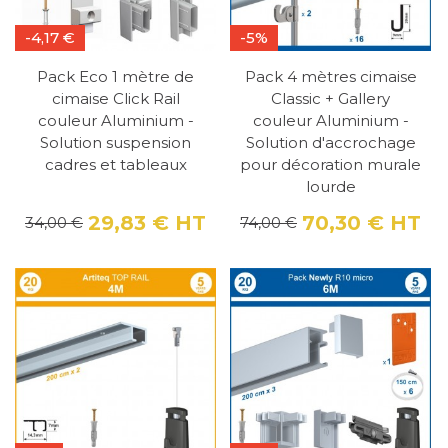
-4,17 €
-5%
Pack Eco 1 mètre de
Pack 4 mètres cimaise
cimaise Click Rail
Classic + Gallery
couleur Aluminium -
couleur Aluminium -
Solution suspension
Solution d'accrochage
cadres et tableaux
pour décoration murale
lourde
29,83 €
HT
70,30 €
HT
34,00 €
74,00 €
Prix
Prix de base
Pri
Pri