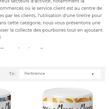
reux secteurs d'activité, notamment la
s commerces où le service client est au centre de
s par les clients, l'utilisation d'une tirelire pour
 Dans cette catégorie, nous vous présentons une
ser la collecte des pourboires tout en ajoutant
.
 Pourboire ?
îte où les clients déposent quelques pièces ou
dans plusieurs aspects :
Pertinence

Tri :
t capte l'attention des clients et les incite à y
alétique claire peut stimuler la générosité