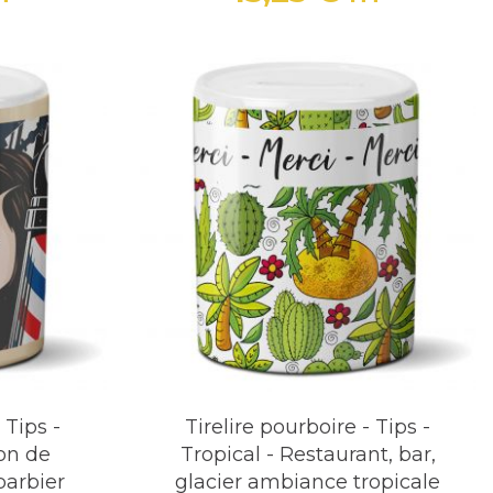
Prix
 Tips -
Tirelire pourboire - Tips -
on de
Tropical - Restaurant, bar,
barbier
glacier ambiance tropicale