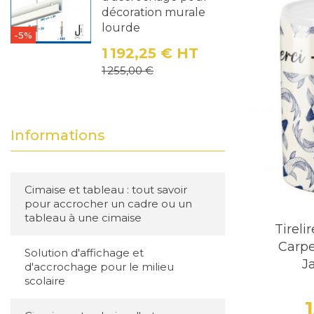
Meilleure 
décoration murale
lourde
-5%
Un élément
1 192,25 €
HT
Prix
Prix de base
1 255,00 €
Trouv
Que vous s
Informations
peut faire 
pour s'adap
encourager
Cimaise et tableau : tout savoir
pour accrocher un cadre ou un
tableau à une cimaise
Tireli
Carpe
Solution d'affichage et
J
d'accrochage pour le milieu
scolaire