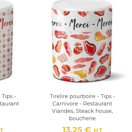
partage équitable entre les employés.
e d'originalité à votre établissement.
otre Commerce sur Decoho
, une tirelire pour pourboires bien choisie
sons une sélection variée de tirelires conçues
atalogue et trouvez la solution parfaite pour
touche d’originalité à votre espace !
 Tips -
Tirelire pourboire - Tips -
staurant
Carnivore - Restaurant
Viandes, Steack house,
boucherie
13,25 €
T
HT