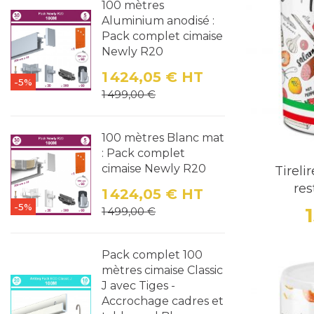
100 mètres
Organisatio
Aluminium anodisé :
centralise
Pack complet cimaise
Newly R20
Personnali
1 424,05 €
HT
-5%
Prix
Prix de base
messages p
1 499,00 €
Les Di
100 mètres Blanc mat
: Pack complet
En fonctio
cimaise Newly R20
Tireli
disponible
res
1 424,05 €
HT
1. Les 
-5%
Prix
Prix de base
1 499,00 €
Ces modèle
encourager
Pack complet 100
mètres cimaise Classic
transparen
J avec Tiges -
2. Les 
Accrochage cadres et