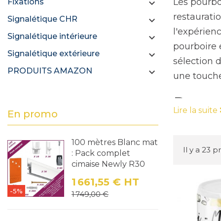
Les pourbo
Fixations

restauratio
Signalétique CHR

l'expérienc
Signalétique intérieure

pourboire 
Signalétique extérieure

sélection 
PRODUITS AMAZON

une touche
Pourqu
Lire la suite
En promo
Une tireli
billets en 
100 mètres Blanc mat
Il y a 23 p
Visibilité a
: Pack complet
cimaise Newly R30
laisser un 
1 661,55 €
HT
-5%
Encouragem
Prix
Prix de base
1 749,00 €
des clients