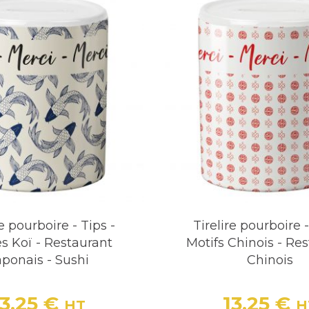
gestion des pourboires :
Facilite le stockage et le 
 décoratif :
Certaines tirelires apportent une touch
ez la Tirelire Idéale pour V
oyez restaurateur, barman, coiffeur ou commerçant
toute la différence. Chez
Decoho
, nous vous propo
ter à tous les styles et besoins. Parcourez notre c
 la générosité de vos clients tout en ajoutant une 
re pourboire - Tips -
Tirelire pourboire -
s Koï - Restaurant
Motifs Chinois - Re
aponais - Sushi
Chinois
13,25 €
13,25 €
HT
H