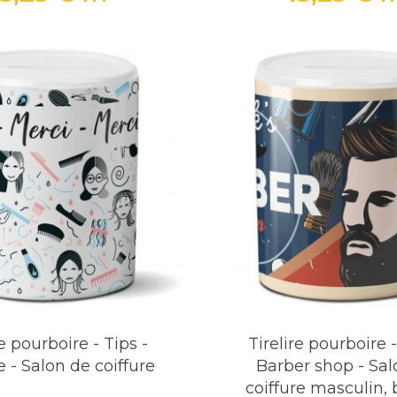
Prix
Prix
re pourboire - Tips -
Tirelire pourboire -
e - Salon de coiffure
Barber shop - Sal
coiffure masculin, 