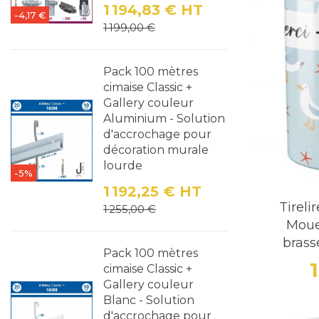
Près de la 
1 194,83 €
HT
-4,17 €
Prix
Prix de base
1 199,00 €
Sur le comp
Sur les tab
Pack 100 mètres
cimaise Classic +
servis.
Gallery couleur
Aluminium - Solution
Avec un m
d'accrochage pour
pourboire.
décoration murale
lourde
-5%
Les Av
1 192,25 €
HT
Tireli
Prix
Prix de base
1 255,00 €
Acheter un
Moue
Augmentati
brass
Pack 100 mètres
cimaise Classic +
Améliorati
Gallery couleur
fourni par 
Blanc - Solution
d'accrochage pour