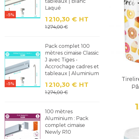
tableaux | Blanc
Robustes e
Laqué
rustique ou
-5%
1 210,30 €
HT
3. Les
Prix
Prix de base
1 274,00 €
Un brin d'
"Un petit 
Pack complet 100
mètres cimaise Classic
légères pe
J avec Tiges -
4. Les 
Accrochage cadres et
tableaux | Aluminium
Avec la nu
Tireli
-5%
1 210,30 €
HT
permettre 
Pâ
Prix
Prix de base
1 274,00 €
Où et
Pourb
100 mètres
Aluminium : Pack
L'emplacem
complet cimaise
optimiser v
Newly R10