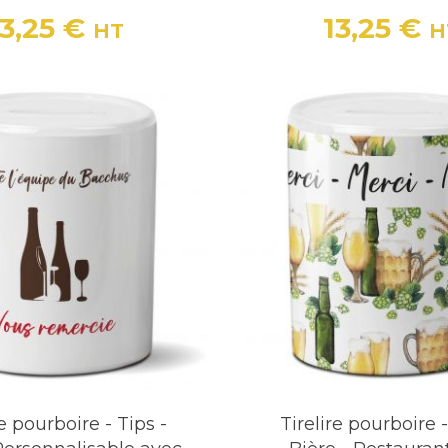
13,25 €
13,25 €
HT
H
Prix
Prix
re pourboire - Tips -
Tirelire pourboire -