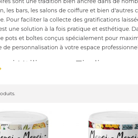
ires sont une tradition bien ancrée dans de nomb
n, les bars, les salons de coiffure et bien d'autre
e. Pour faciliter la collecte des gratifications laissée
est une solution à la fois pratique et esthétique.
de pots et boîtes conçus spécialement pour maximi
 de personnalisation à votre espace professionnel
oi Utiliser une Tirelire pour
re pour pourboire ne se limite pas à une simple bo
guise de remerciement. Elle joue un rôle essentiel 
roduits.
ccrue :
Une tirelire bien placée et au design attrayan
pourboire.
ent subtil :
Un message humoristique ou une sign
.