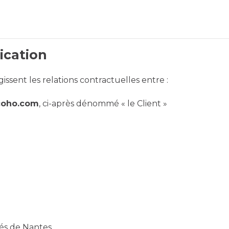
lication
ssent les relations contractuelles entre :
ecoho.com
, ci-après dénommé « le Client »
és de Nantes