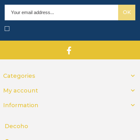

Categories

My account

Information
Decoho