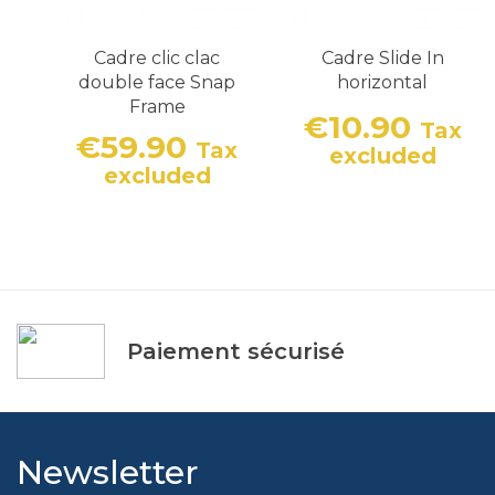
Cadre clic clac
Cadre Slide In
double face Snap
horizontal
Frame
€10.90
Tax
€59.90
Tax
Price
excluded
Price
excluded
Paiement sécurisé
Newsletter