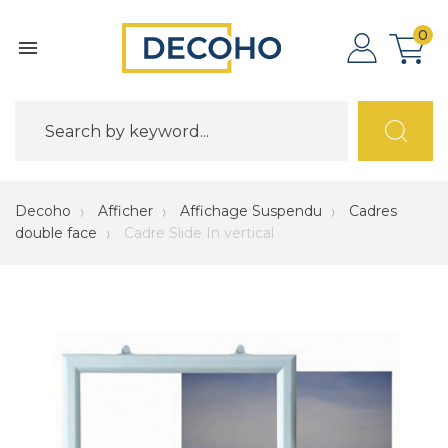
0

Decoho
Afficher
Affichage Suspendu
Cadres
double face
Cadre Slide In vertical