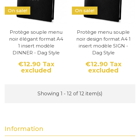
On sale!
On sale!
Protège souple menu
Protège menu souple
noir élégant format A4
noir design format A4 1
1 insert modèle
insert modèle SIGN -
DINNER - Dag Style
Dag Style
€12.90
Tax
€12.90
Tax
excluded
excluded
Price
Price
Showing 1 - 12 of 12 item(s)
Information