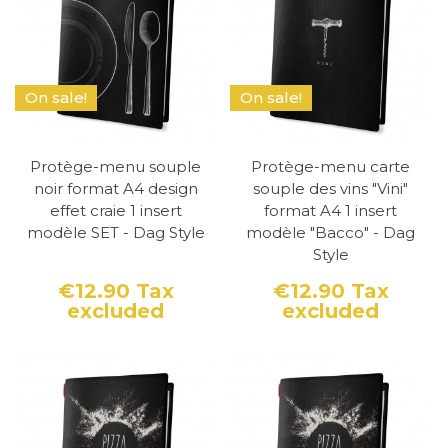
On sale!
On sale!
Protège-menu souple
Protège-menu carte
noir format A4 design
souple des vins "Vini"
effet craie 1 insert
format A4 1 insert
modèle SET - Dag Style
modèle "Bacco" - Dag
Style
€12.90
Tax
€12.90
Tax
excluded
excluded
Price
Price