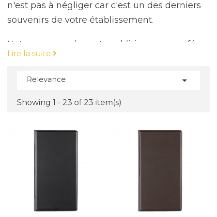
n'est pas à négliger car c'est un des derniers
souvenirs de votre établissement.
Notre gamme de porte-additions pour cafés,
Lire la suite
hôtels et restaurants offre des options de
qualité pour que les clients se rappellent de
Relevance

leur expérience chez vous.
Decoho.com propose une large sélection de
Showing 1 - 23 of 23 item(s)
porte-additions en cuir, bois et métal pour
répondre aux besoins de tous les types
d'établissements, que ce soit un café, un hôtel
ou un restaurant. Chacun de ces matériaux
apporte une touche de style et de qualité à
votre établissement, offrant un dernier
souvenir agréable à vos clients.