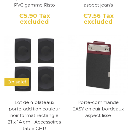
Un porte-addition personnalisée peut être
PVC gamme Risto
aspect jean's
conçue dans différents matériaux, y compris
€5.90
Tax
€7.56
Tax
excluded
excluded
Price
Price
le bois, le métal, le verre ou même le cuir. Le
choix du matériau dépendra de votre
préférence personnelle et de l'ambiance que
vous souhaitez créer.
A l'instar des protège menu les porteaddition
sont un élément important de
communication.
On sale!
Decoho dispose d'un large gamme de
produits en stock pour une livraison rapide.
Lot de 4 plateaux
Porte-commande
porte-addition couleur
EASY en cuir bordeaux
noir format rectangle
aspect lisse
21 x 14 cm - Accessoires
table CHR