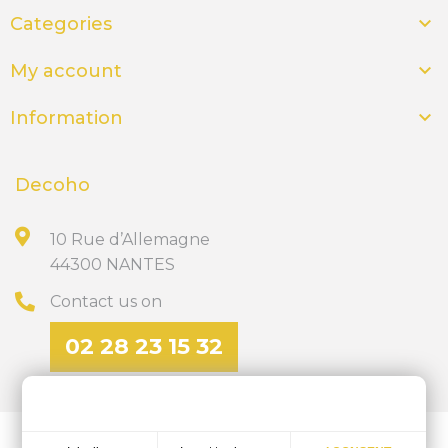

Categories

My account

Information
Decoho
10 Rue d’Allemagne
44300 NANTES
Contact us on
02 28 23 15 32
Discover our site of personalized gifts
ics-nantes.fr