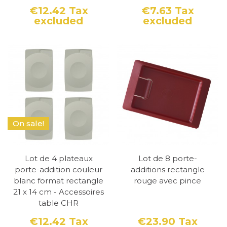
€12.42
Tax
€7.63
Tax
excluded
excluded
Price
Price
On sale!
Lot de 4 plateaux
Lot de 8 porte-
porte-addition couleur
additions rectangle
blanc format rectangle
rouge avec pince
21 x 14 cm - Accessoires
table CHR
€12.42
Tax
€23.90
Tax