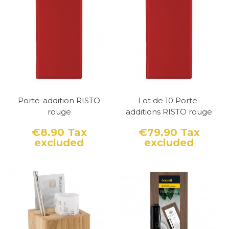
essentielle pour assurer une bonne
expérience client. Si vos clients ont des
difficultés à demander l'addition, cela peut
causer des frustrations et les inciter à porter
plainte contre votre restaurant.
En somme, ne sous-estimez pas l'importance
de la porte addition dans votre établissement.
Porte-addition RISTO
Lot de 10 Porte-
Qu'elle soit simple ou originale, elle peut faire
rouge
additions RISTO rouge
la différence pour offrir à vos clients une
€8.90
Tax
€79.90
Tax
expérience satisfaisante et mémorable.
excluded
excluded
Price
Price
Un porte addition est un accessoire
incontournable dans les restaurants et bars.
Elle permet aux clients de demander
discrètement l'addition sans avoir besoin de
chercher un serveur. Si vous êtes à la