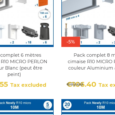
-5%
 complet 6 mètres
Pack complet 8 m
e R10 MICRO PERLON
cimaise R10 MICRO
ur Blanc (peut être
couleur Aluminium 
peint)
.55
€106.40
€112.00
Tax excluded
Tax e
Price
Regular price
Price
Regula