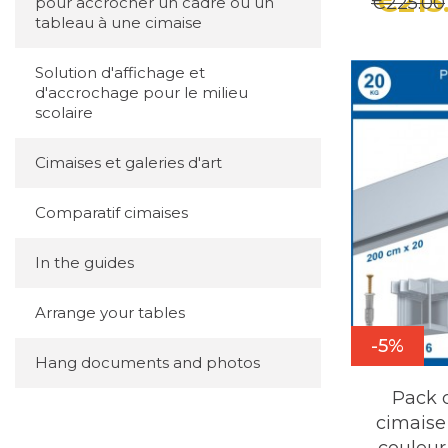
€213
€225.00
pour accrocher un cadre ou un
tableau à une cimaise
Solution d'affichage et
d'accrochage pour le milieu
scolaire
Cimaises et galeries d'art
Comparatif cimaises
In the guides
Arrange your tables
-5%
Hang documents and photos
Pack 
cimais
couleu