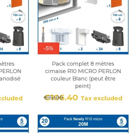
-5%
ètres
Pack complet 8 mètres
 PERLON
cimaise R10 MICRO PERLON
anodisé
couleur Blanc (peut être
peint)
€106.40
€112.00
xcluded
Tax excluded
r price
Price
Regular price