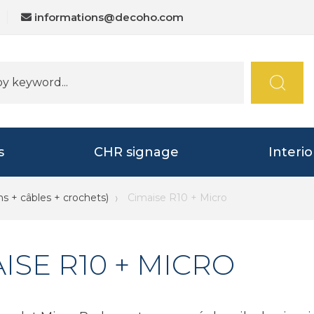
informations@decoho.com
s
CHR signage
Interi
ns + câbles + crochets)
Cimaise R10 + Micro
ISE R10 + MICRO