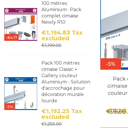
100 mètres
Aluminium : Pack
complet cimaise
Newly R10
€1,194.83
Tax
excluded
-€4.17
Price
Regular price
€1,199.00
Pack 100 mètres
-5%
cimaise Classic +
Gallery couleur
Pack 
Aluminium - Solution
cimais
d'accrochage pour
couleu
décoration murale
lourde
-5%
€128
€1,192.25
Tax
€135.00
excluded
Price
Regular price
€1,255.00