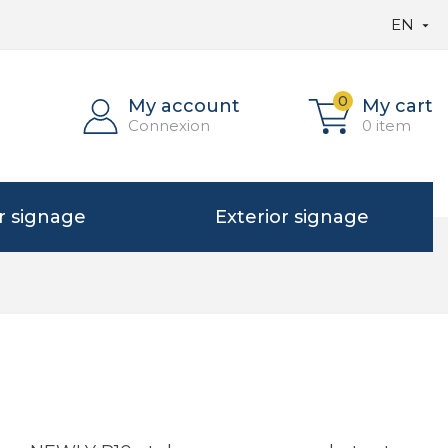
EN

0
My account
My cart
Connexion
0 item
or signage
Exterior signage