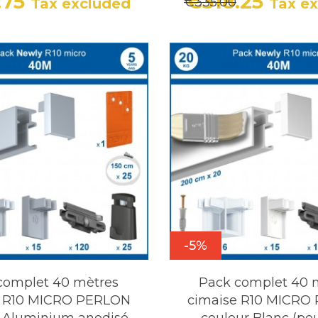
.75
€318.25
€335.00
Tax excluded
Tax e
Price
Regular price
Price
Regula
-5%
complet 40 mètres
Pack complet 40 
e R10 MICRO PERLON
cimaise R10 MICRO
r Aluminium anodisé
couleur Blanc (peu