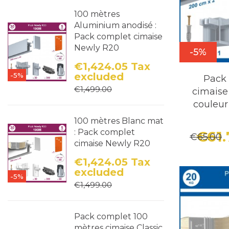
100 mètres
Aluminium anodisé :
Pack complet cimaise
Newly R20
-5%
€1,424.05
Tax
excluded
-5%
Pack
Price
Regular price
€1,499.00
cimais
couleu
100 mètres Blanc mat
: Pack complet
€61
€65.00
cimaise Newly R20
€1,424.05
Tax
excluded
-5%
Price
Regular price
€1,499.00
Pack complet 100
mètres cimaise Classic