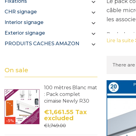
Le pack co
Fixations

câble micr
CHR signage

les associ
Interior signage

Exterior signage

Pack de ci
Lire la suite
crochets mi
PRODUITS CACHES AMAZON

pour les c
R10 sont c
There are
On sale
dans les m
permettent
100 mètres Blanc mat
moderne et
: Pack complet
cimaise Newly R30
€1,661.55
Tax
excluded
-5%
Price
Regular price
€1,749.00