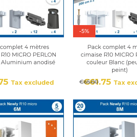
-5%
 complet 4 mètres
Pack complet 4 m
e R10 MICRO PERLON
cimaise R10 MICRO
r Aluminium anodisé
couleur Blanc (peu
peint)
.75
€61.75
€65.00
Tax excluded
Tax ex
Price
Regular price
Price
Regula