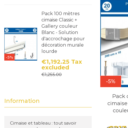
Pack 100 mètres
cimaise Classic +
Gallery couleur
Blanc - Solution
d'accrochage pour
décoration murale
lourde
-5%
€1,192.25
Tax
excluded
Price
Regular price
€1,255.00
-5%
Pack 
Information
cimais
coule
Cimaise et tableau : tout savoir