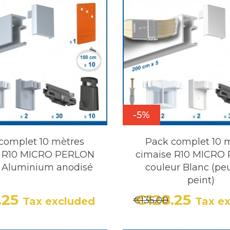
-5%
complet 10 mètres
Pack complet 10 
e R10 MICRO PERLON
cimaise R10 MICRO
r Aluminium anodisé
couleur Blanc (peu
peint)
.25
€128.25
€135.00
Tax excluded
Tax e
Price
Regular price
Price
Regula