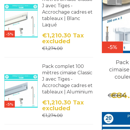
J avec Tiges -
Accrochage cadres et
tableaux | Blanc
Laqué
-5%
€1,210.30
Tax
excluded
Price
Regular price
-5%
€1,274.00
Pack
Pack complet 100
cimais
mètres cimaise Classic
coule
J avec Tiges -
Accrochage cadres et
tableaux | Aluminium
€84
€89.00
€1,210.30
Tax
-5%
excluded
Price
Regular price
€1,274.00