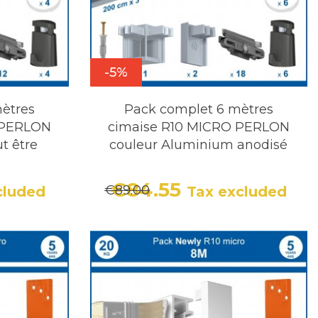
-5%
ètres
Pack complet 6 mètres
 PERLON
cimaise R10 MICRO PERLON
t être
couleur Aluminium anodisé
€84.55
€89.00
cluded
Tax excluded
r price
Price
Regular price