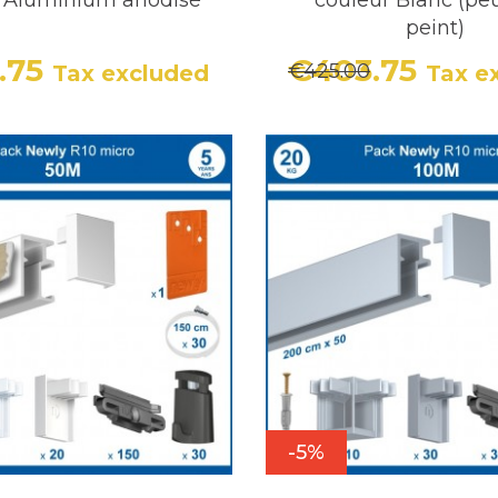
peint)
.75
€403.75
€425.00
Tax excluded
Tax e
Price
Regular price
Price
Regula
-5%