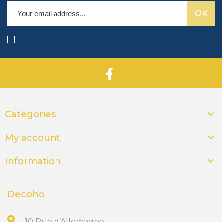

Categories

My account

Information
Decoho
10 Rue d’Allemagne