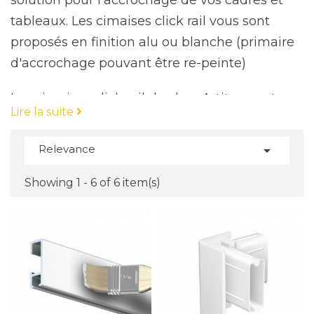
solution pour l'accrochage de vos cadres et
tableaux. Les cimaises click rail vous sont
proposés en finition alu ou blanche (primaire
d'accrochage pouvant être re-peinte)
Les cimaises click rail de chez Artiteq sont
Lire la suite
une solution économique et efficace pour
l'accrochage de cadres et de tableaux. Elles se
Relevance

caractérisent par leur système de fixation
invisible "click and connect" qui permet une
Showing 1 - 6 of 6 item(s)
installation rapide et facile. Il suffit de glisser le
rail dans les clips de montage pour le fixer au
mur, et ensuite, il vous suffit de glisser les
crochets d'accrochage dans le rail pour
accrocher vos tableaux.
Les cimaises click rail sont disponibles en