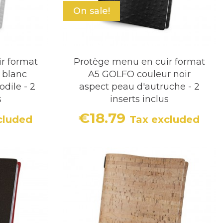
On sale!
r format
Protège menu en cuir format
 blanc
A5 GOLFO couleur noir
dile - 2
aspect peau d'autruche - 2
s
inserts inclus
€18.79
cluded
Tax excluded
Price