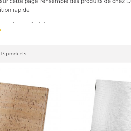
sur cette page l'ensemble des produits de chez Da
tion rapide.
poraires et limités.
13 products.