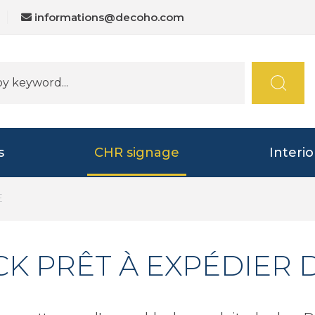
informations@decoho.com
s
CHR signage
Interi
E
K PRÊT À EXPÉDIER 