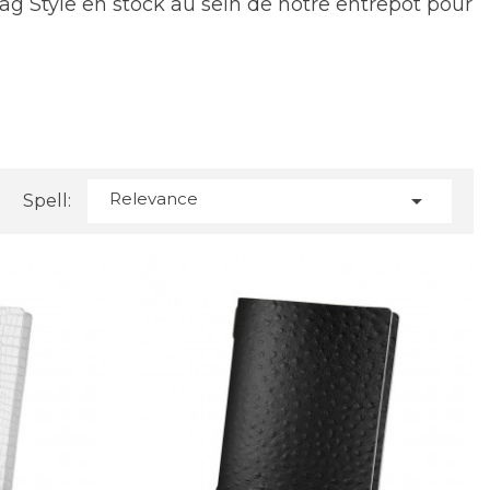
g Style en stock au sein de notre entrepôt pour
Relevance

Spell: