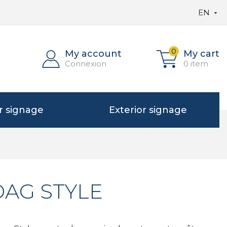
EN

0
My account
My cart
Connexion
0 item
or signage
Exterior signage
DAG STYLE