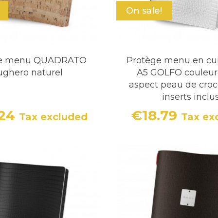
On sale!
ge menu QUADRATO
Protège menu en cui
ughero naturel
A5 GOLFO couleur
aspect peau de croco
inserts inclu
.24
€18.79
Tax excluded
Tax ex
Price
Price