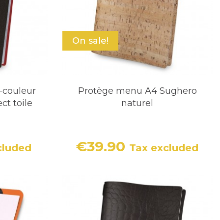
On sale!
-couleur
Protège menu A4 Sughero
ct toile
naturel
€39.90
cluded
Tax excluded
Price