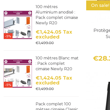
On sale!
100 mètres
Aluminium anodisé :
Pack complet cimaise
Newly R20
Protè
€1,424.05
Tax
S
excluded
-5%
Price
Regular price
€1,499.00
€28
100 mètres Blanc mat
: Pack complet
cimaise Newly R20
€1,424.05
Tax
excluded
-5%
Price
Regular price
€1,499.00
Pack complet 100
mètres cimaise Classic