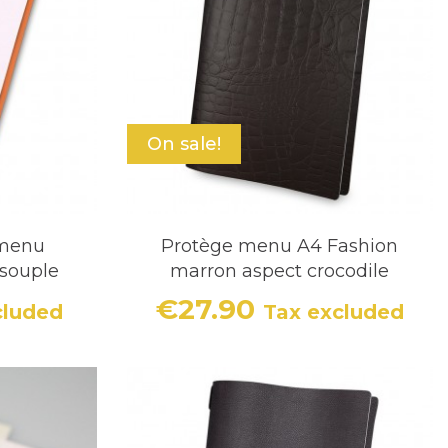
On sale!
-menu
Protège menu A4 Fashion
souple
marron aspect crocodile
€27.90
cluded
Tax excluded
Price