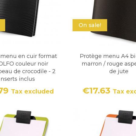
On sale!
 menu en cuir format
Protège menu A4 bi
OLFO couleur noir
marron / rouge aspe
peau de crocodile - 2
de jute
inserts inclus
.79
€17.63
Tax excluded
Tax ex
Price
Price