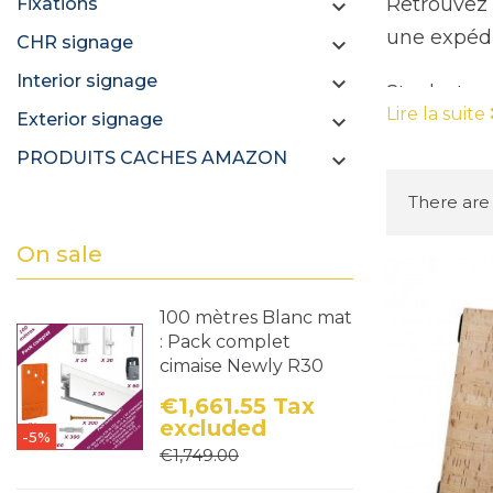
Retrouvez 
Fixations

une expédi
CHR signage

Interior signage

Stocks tem
Lire la suite
Exterior signage

PRODUITS CACHES AMAZON

There are 
On sale
100 mètres Blanc mat
: Pack complet
cimaise Newly R30
€1,661.55
Tax
excluded
-5%
Price
Regular price
€1,749.00