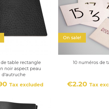
On sale!
 de table rectangle
10 numéros de t
n noir aspect peau
d'autruche
.90
€2.20
Tax excluded
Tax ex
Price
Price