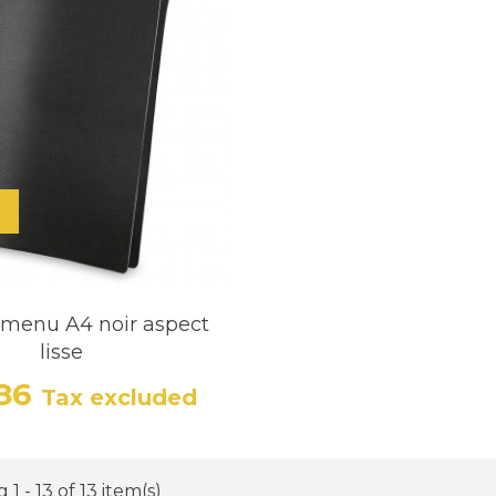
 menu A4 noir aspect
lisse
.86
Tax excluded
Price
1 - 13 of 13 item(s)