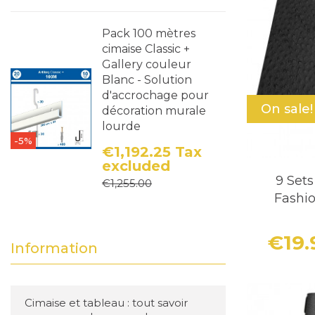
Pack 100 mètres
cimaise Classic +
Gallery couleur
Blanc - Solution
d'accrochage pour
On sale!
décoration murale
lourde
-5%
€1,192.25
Tax
excluded
Price
Regular price
9 Sets
€1,255.00
Fashio
€19
Information
Cimaise et tableau : tout savoir