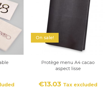
On sale!
able
Protège menu A4 cacao
aspect lisse
€13.03
cluded
Tax excluded
Price