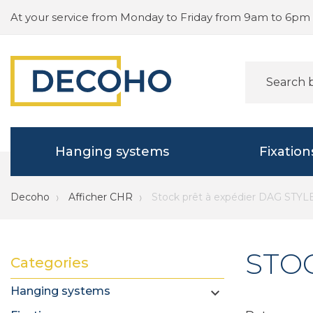
At your service from Monday to Friday from 9am to 6pm
Hanging systems
Fixation
Decoho
Afficher CHR
Stock prêt à expédier DAG STYL
STOC
Categories
Hanging systems
