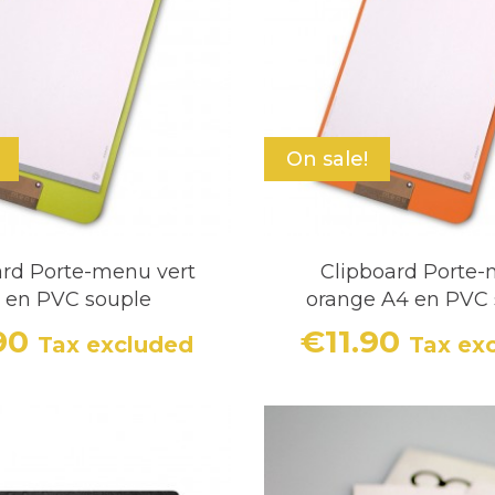
On sale!
ard Porte-menu vert
Clipboard Porte
 en PVC souple
orange A4 en PVC 
.90
€11.90
Tax excluded
Tax ex
Price
Price