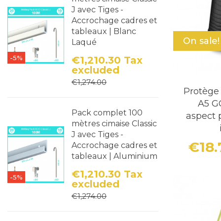
J avec Tiges -
Accrochage cadres et
tableaux | Blanc
On sale!
Laqué
-5%
€1,210.30
Tax
excluded
Price
Regular price
€1,274.00
Protège
A5 G
Pack complet 100
aspect 
mètres cimaise Classic
J avec Tiges -
€18
Accrochage cadres et
tableaux | Aluminium
€1,210.30
Tax
-5%
excluded
Price
Regular price
€1,274.00