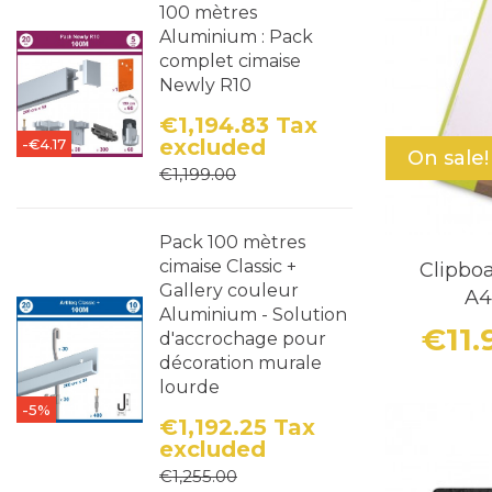
100 mètres
Aluminium : Pack
complet cimaise
Newly R10
€1,194.83
Tax
excluded
-€4.17
On sale!
Price
Regular price
€1,199.00
Pack 100 mètres
cimaise Classic +
Clipbo
Gallery couleur
A4
Aluminium - Solution
€11
d'accrochage pour
décoration murale
lourde
-5%
€1,192.25
Tax
excluded
Price
Regular price
€1,255.00