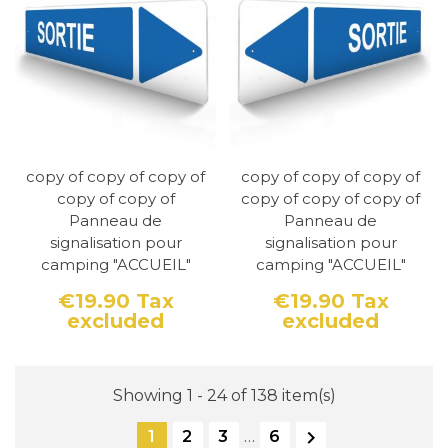
copy of copy of copy of
copy of copy of copy of
copy of copy of
copy of copy of copy of
Panneau de
Panneau de
signalisation pour
signalisation pour
camping "ACCUEIL"
camping "ACCUEIL"
€19.90
Tax
€19.90
Tax
excluded
excluded
Price
Price
Showing 1 - 24 of 138 item(s)

1
2
3
…
6