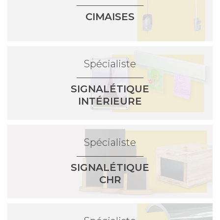
gamme de cadres prêts à l'emploi de
CIMAISES
différentes formes, profils, épaisseurs et
couleurs. Ces cadres offrent au
consommateur un choix riche et une qualité
Spécialiste
exceptionnelle. Les magnifiques cadres
épurés Nielsen ne manqueront pas de mettre
SIGNALÉTIQUE
en valeur vos plus belles images.
INTÉRIEURE
Nous vendons également des cimaises de la
marque Artiteq et Newly. Active dans plus de
Spécialiste
60 pays, Artiteq propose des solutions
personnalisées en matière d'accrochage. La
SIGNALÉTIQUE
marque se distingue par sa flexibilité et sa
CHR
volonté d'innover en permanence. Quant à
Newly, cette entreprise spécialisée dans la