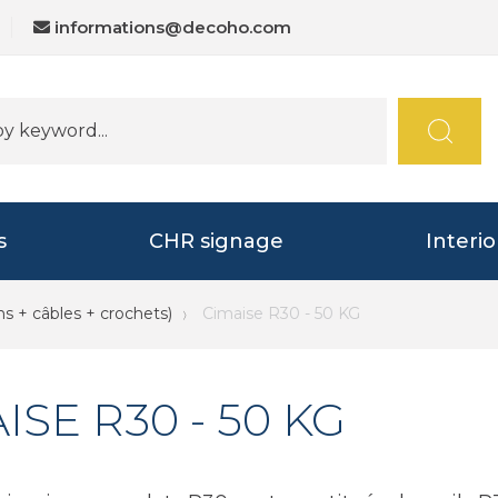
informations@decoho.com
s
CHR signage
Interi
ns + câbles + crochets)
Cimaise R30 - 50 KG
ISE R30 - 50 KG