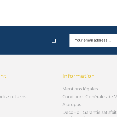
nt
Information
Mentions légales
dise returns
Conditions Générales de 
A propos
DecoHo | Garantie satisfai