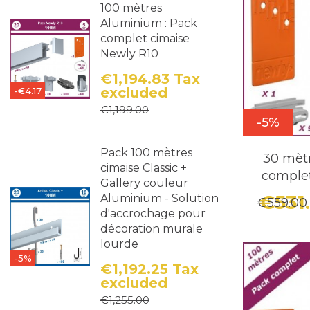
100 mètres
Aluminium : Pack
complet cimaise
Newly R10
€1,194.83
Tax
excluded
-€4.17
Price
Regular price
€1,199.00
-5%
Pack 100 mètres
30 mètr
cimaise Classic +
comple
Gallery couleur
€531
Aluminium - Solution
€559.00
d'accrochage pour
décoration murale
lourde
-5%
€1,192.25
Tax
excluded
Price
Regular price
€1,255.00