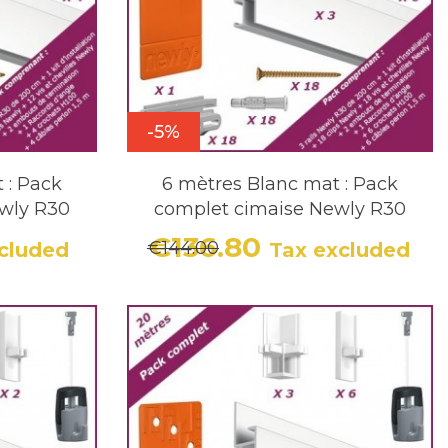
anche ou en aluminium pour s'adapter à
-5%
 : Pack
6 mètres Blanc mat : Pack
wly R30
complet cimaise Newly R30
€136.80
€144.00
cluded
Tax excluded
r price
Price
Regular price