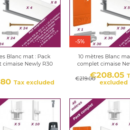
-5%
es Blanc mat : Pack
10 mètres Blanc ma
t cimaise Newly R30
complet cimaise Ne
€208.05
€219.00
.80
Price
Regula
Tax excluded
excluded
Price
Regular price