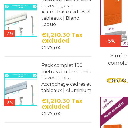
J avec Tiges -
Accrochage cadres et
tableaux | Blanc
Laqué
-5%
€1,210.30
Tax
excluded
-5%
Price
Regular price
€1,274.00
8 mètr
comple
Pack complet 100
mètres cimaise Classic
J avec Tiges -
€174
€184.00
Accrochage cadres et
tableaux | Aluminium
€1,210.30
Tax
-5%
excluded
Price
Regular price
€1,274.00