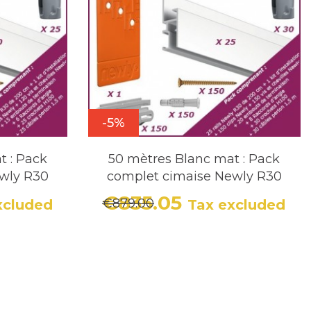
-5%
t : Pack
50 mètres Blanc mat : Pack
wly R30
complet cimaise Newly R30
€835.05
€879.00
xcluded
Tax excluded
r price
Price
Regular price