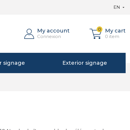
EN

0
My account
My cart
Connexion
0 item
or signage
Exterior signage