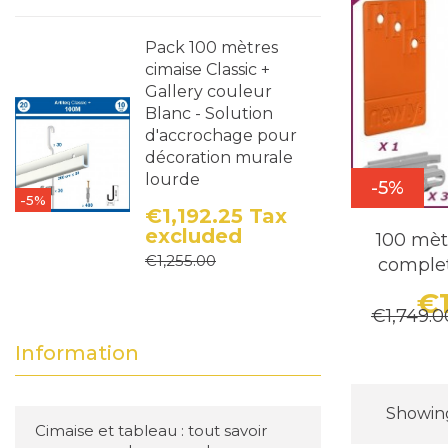
Pack 100 mètres
cimaise Classic +
Gallery couleur
Blanc - Solution
d'accrochage pour
décoration murale
lourde
-5%
-5%
€1,192.25
Tax
excluded
100 mèt
Price
Regular price
€1,255.00
comple
€1
€1,749.0
Information
Showing 
Cimaise et tableau : tout savoir