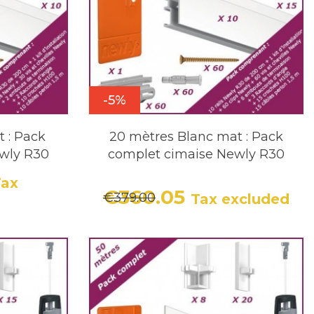
-5%
t : Pack
20 mètres Blanc mat : Pack
wly R30
complet cimaise Newly R30
Tax
€360.05
r price
€379.00
Tax excluded
Price
Regular price