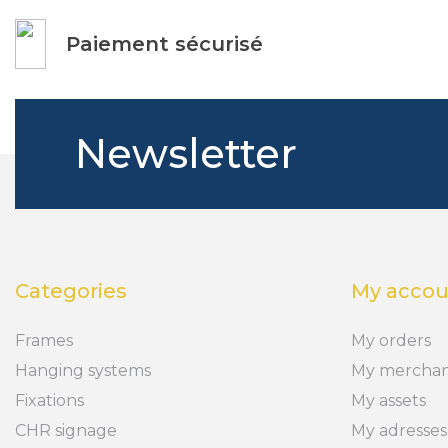
Paiement sécurisé
Newsletter
Categories
My accou
Frames
My orders
Hanging systems
My merchan
Fixations
My assets
CHR signage
My adresses