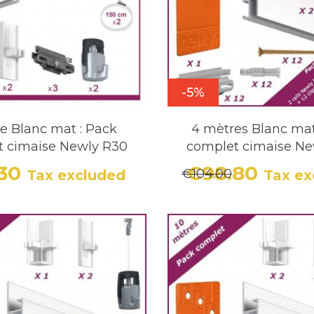
 murale. Ce système est disponible en couleur bl
styles de décoration.
-5%
re Blanc mat : Pack
4 mètres Blanc mat
t cimaise Newly R30
complet cimaise Ne
.30
€98.80
€104.00
Tax excluded
Tax ex
Price
Regular price
Price
Regula