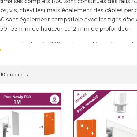
cimaises complets R30 sont constitués des rails 
clips, vis, chevilles) mais également des câbles pe
R30 sont également compatible avec les tiges d'ac
30 : 35 mm de hauteur et 12 mm de profondeur.
es murales Newly R30 sont un système d'accrochag
es tableaux au mur. Ce système est conçu pour être 
rs et de cadres. Il est spécialement conçu pour une
qui souhaitent un affichage discret de leurs cadre
 10 products.
es murales Newly R30 sont fabriquées en aluminiu
Elles peuvent supporter une charge de 50 kg par mèt
es tableaux lourds. Le système de fixation invisible
spect plus propre et élégant à la décoration mura
ement possible d'ajouter ou de retirer facilement l
es cimaises peuvent accueillir à la fois des tiges 
ts de cadres et de tableaux en suspension, ajou