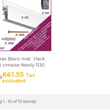
res Blanc mat : Pack
t cimaise Newly R30
,661.55
Tax
0
Price
Regular price
excluded
1 - 10 of 10 item(s)