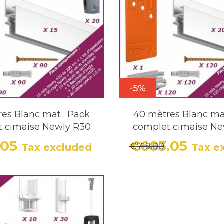
-5%
es Blanc mat : Pack
40 mètres Blanc ma
t cimaise Newly R30
complet cimaise Ne
.05
€683.05
€719.00
Tax excluded
Tax e
Price
Regular price
Price
Regula