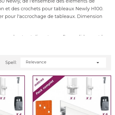
R30 Newly, de l'ensemble des éléments de
rlon et des crochets pour tableaux Newly H100.
ier pour l'accrochage de tableaux. Dimension
e robuste et discret pour fixer solidement les
facile à installer et peut s'adapter à différents
 fixation invisible, il est donc parfait pour les
s et tableaux.
Relevance

Spell:
m, ce qui les rend résistantes et durables dans
re linéaire, ce qui les rend idéales pour les
 permet de ne pas voir les fixations, ce qui
le.
es cadres et les tableaux sans avoir besoin
ou des câbles perlon, ce qui permet de créer des
tant une dimension supplémentaire à la