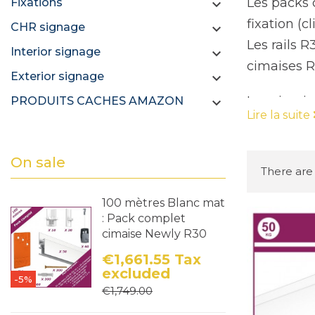
Les packs 
Fixations

fixation (
CHR signage

Les rails 
Interior signage

cimaises R
Exterior signage

Les cimais
PRODUITS CACHES AMAZON

Lire la suite
cadres et l
types de mu
On sale
personnes 
There are
Les cimais
100 mètres Blanc mat
le temps. 
: Pack complet
cadres et l
cimaise Newly R30
donne un a
€1,661.55
Tax
Il est égal
excluded
-5%
Price
Regular price
d'outils. C
€1,749.00
arrangemen