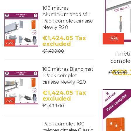
décoration
100 mètres
Aluminium anodisé :
différents 
Pack complet cimaise
Newly R20
€1,424.05
Tax
-5%
excluded
-5%
Price
Regular price
€1,499.00
1 mèt
comple
100 mètres Blanc mat
€32
€34.00
: Pack complet
cimaise Newly R20
€1,424.05
Tax
excluded
-5%
Price
Regular price
€1,499.00
Pack complet 100
mètres cimaise Classic