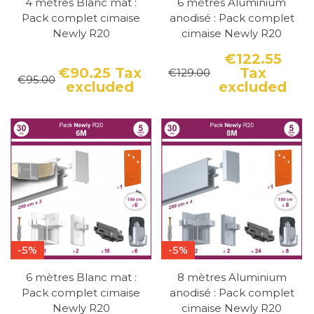
4 mètres Blanc mat :
6 mètres Aluminium
Pack complet cimaise
anodisé : Pack complet
Newly R20
cimaise Newly R20
€122.55
€90.25
Tax
Tax
€129.00
Pri
Reg
€95.00
excluded
excluded
Price
Regular price
-5%
-5%
6 mètres Blanc mat :
8 mètres Aluminium
Pack complet cimaise
anodisé : Pack complet
Newly R20
cimaise Newly R20