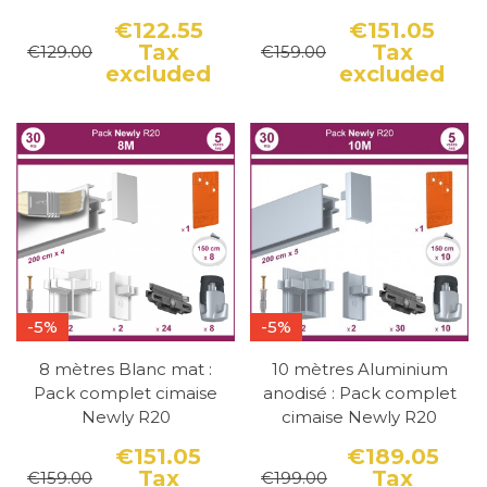
€122.55
€151.05
Tax
Tax
€129.00
€159.00
Price
Regular price
Pri
Reg
excluded
excluded
-5%
-5%
8 mètres Blanc mat :
10 mètres Aluminium
Pack complet cimaise
anodisé : Pack complet
Newly R20
cimaise Newly R20
€151.05
€189.05
Tax
Tax
€159.00
€199.00