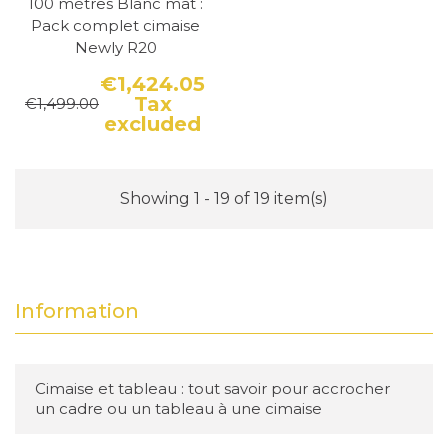
100 mètres Blanc mat :
Pack complet cimaise
Newly R20
€1,424.05
Tax
€1,499.00
Price
Regular price
excluded
Showing 1 - 19 of 19 item(s)
Information
Cimaise et tableau : tout savoir pour accrocher
un cadre ou un tableau à une cimaise