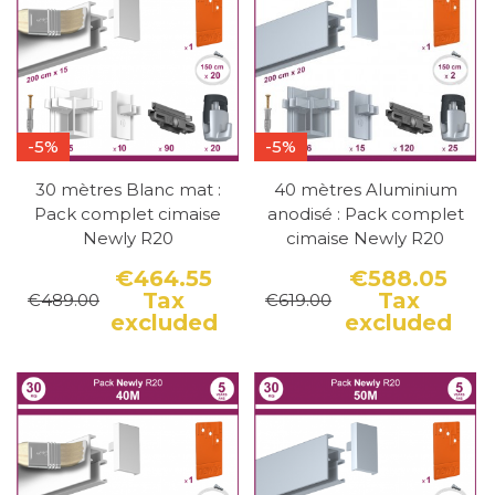
-5%
-5%
30 mètres Blanc mat :
40 mètres Aluminium
Pack complet cimaise
anodisé : Pack complet
Newly R20
cimaise Newly R20
€464.55
€588.05
Tax
Tax
€489.00
€619.00
Price
Regular price
Pri
Reg
excluded
excluded