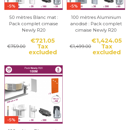
-5%
-5%
50 mètres Blanc mat :
100 mètres Aluminium
Pack complet cimaise
anodisé : Pack complet
Newly R20
cimaise Newly R20
€721.05
€1,424.05
Tax
Tax
€759.00
€1,499.00
Price
Regular price
Pri
Reg
excluded
excluded
-5%