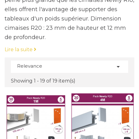
peine plus grande que les cimaises Newly R10,
elles offrent l'avantage de supporter des
tableaux d'un poids supérieur. Dimension
cimaises R20 : 23 mm de hauteur et 12 mm
de profondeur.
Lire la suite
Les cimaises murales Newly R20 sont un
système d'accrochage robuste et discret pour
Relevance

fixer solidement les cadres et les tableaux au
mur. Ce système est conçu pour être facile à
Showing 1 - 19 of 19 item(s)
installer et peut s'adapter à différents types
de murs et de cadres. Il est spécialement
conçu pour une fixation invisible, il est donc
parfait pour les personnes qui souhaitent un
affichage discret de leurs cadres et tableaux.
Les cimaises murales Newly R20 sont