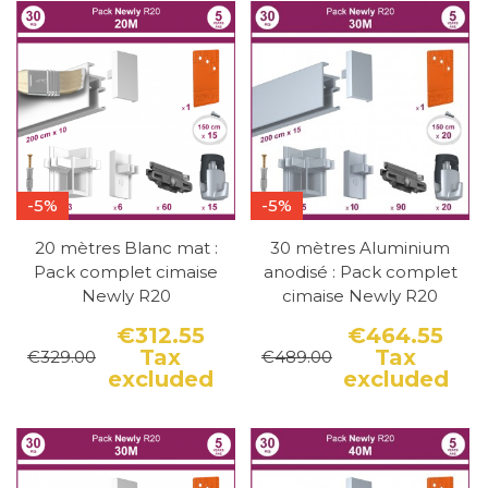
-5%
-5%
20 mètres Blanc mat :
30 mètres Aluminium
Pack complet cimaise
anodisé : Pack complet
Newly R20
cimaise Newly R20
€312.55
€464.55
Tax
Tax
€329.00
€489.00
Price
Regular price
Pri
Reg
excluded
excluded