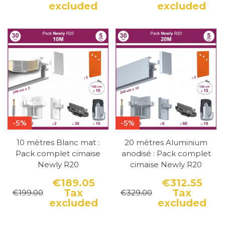
Price
Regular price
Pri
Reg
excluded
excluded
-5%
-5%
10 mètres Blanc mat :
20 mètres Aluminium
Pack complet cimaise
anodisé : Pack complet
Newly R20
cimaise Newly R20
€189.05
€312.55
Tax
Tax
€199.00
€329.00
Price
Regular price
Pri
Reg
excluded
excluded