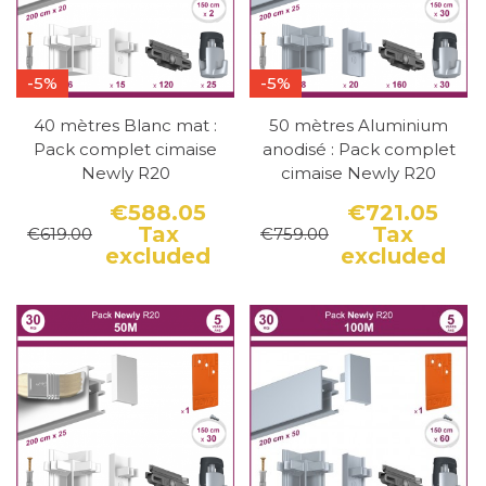
-5%
-5%
40 mètres Blanc mat :
50 mètres Aluminium
Pack complet cimaise
anodisé : Pack complet
Newly R20
cimaise Newly R20
€588.05
€721.05
Tax
Tax
€619.00
€759.00
Price
Regular price
Pri
Reg
excluded
excluded