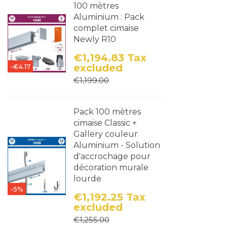
100 mètres
Aluminium : Pack
complet cimaise
Newly R10
€1,194.83
Tax
excluded
-€4.17
Price
Regular price
€1,199.00
Pack 100 mètres
cimaise Classic +
Gallery couleur
Aluminium - Solution
d'accrochage pour
décoration murale
lourde
-5%
€1,192.25
Tax
excluded
Price
Regular price
€1,255.00