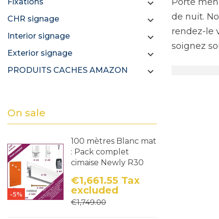
Porte menu
Fixations

de nuit. N
CHR signage

rendez-le 
Interior signage

soignez so
Exterior signage

PRODUITS CACHES AMAZON

On sale
100 mètres Blanc mat
: Pack complet
cimaise Newly R30
€1,661.55
Tax
excluded
-5%
Price
Regular price
€1,749.00