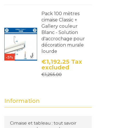
Pack 100 mètres
cimaise Classic +
Gallery couleur
Blanc - Solution
d'accrochage pour
décoration murale
lourde
-5%
€1,192.25
Tax
excluded
Price
Regular price
€1,255.00
Information
Cimaise et tableau : tout savoir