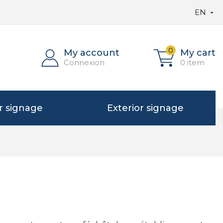
EN

0
My account
My cart
Connexion
0 item
or signage
Exterior signage