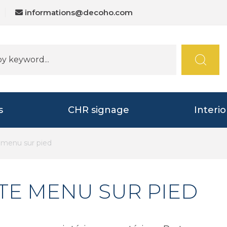
informations@decoho.com
s
CHR signage
Interi
 menu sur pied
TE MENU SUR PIED