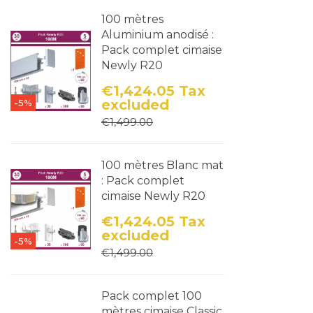
100 mètres
Aluminium anodisé :
Pack complet cimaise
Newly R20
€1,424.05
Tax
excluded
-5%
Price
Regular price
€1,499.00
100 mètres Blanc mat
: Pack complet
cimaise Newly R20
€1,424.05
Tax
excluded
-5%
Price
Regular price
€1,499.00
Pack complet 100
mètres cimaise Classic