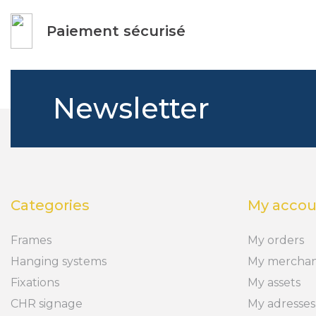
Paiement sécurisé
Newsletter
Categories
My accou
Frames
My orders
Hanging systems
My merchan
Fixations
My assets
CHR signage
My adresses