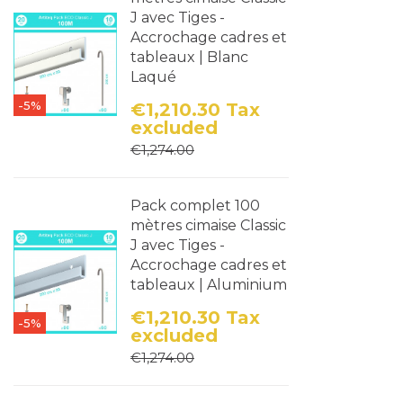
J avec Tiges -
Accrochage cadres et
tableaux | Blanc
Laqué
-5%
€1,210.30
Tax
excluded
Price
Regular price
€1,274.00
Pack complet 100
mètres cimaise Classic
J avec Tiges -
Accrochage cadres et
tableaux | Aluminium
€1,210.30
Tax
-5%
excluded
Price
Regular price
€1,274.00