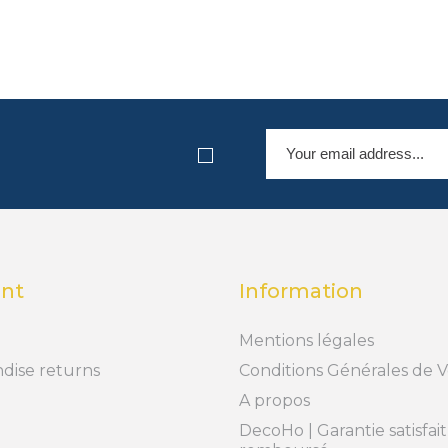
nt
Information
Mentions légales
dise returns
Conditions Générales de 
A propos
DecoHo | Garantie satisfai