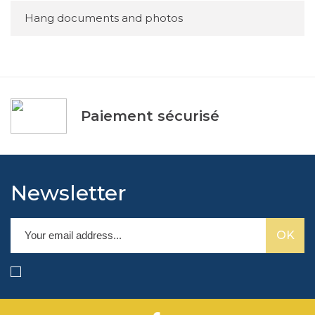
feutres craie sont une option pratique et
Hang documents and photos
accessible pour toutes sortes de projets
créatifs.
Paiement sécurisé
Newsletter