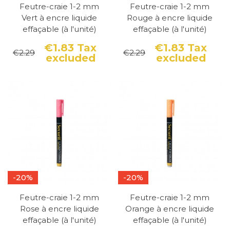
de menu ou les enseignes extérieures, où ils
Feutre-craie 1-2 mm
Feutre-craie 1-2 mm
peuvent être exposés aux intempéries.
Vert à encre liquide
Rouge à encre liquide
effaçable (à l'unité)
effaçable (à l'unité)
Les feutres craie waterproof sont disponibles
€1.83
Tax
€1.83
Tax
dans une variété de couleurs vives, y compris
€2.29
€2.29
excluded
excluded
Price
Regular price
Pri
Reg
le blanc, le jaune, le rose, le rouge, le vert, le
bleu et le violet. Ils sont également faciles à
effacer, soit avec un chiffon sec, soit avec un
chiffon humide.
Ces feutres craie waterproof sont idéaux pour
une utilisation dans des environnements
humides, tels que les restaurants en bord de
mer, les cafés extérieurs et les événements en
-20%
-20%
plein air. Ils sont également très utiles pour les
Feutre-craie 1-2 mm
Feutre-craie 1-2 mm
projets artistiques à long terme, car ils ne se
Rose à encre liquide
Orange à encre liquide
décolorent pas ou ne s'effacent pas avec le
effaçable (à l'unité)
effaçable (à l'unité)