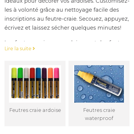
idéaux pour décorer vos ardoises. Customisez-
les à volonté grâce au nettoyage facile des
inscriptions au feutre-craie. Secouez, appuyez,
écrivez et laissez sécher quelques minutes!
Les feutres craie pour ardoise sont des feutres
Lire la suite
spécialement conçus pour écrire sur des
surfaces comme les ardoises, les tableaux
noirs, les surfaces en verre ou en céramique.
Ils sont appelés "feutres craie" parce qu'ils ont
l'apparence d'une craie, mais offrent la
commodité et la propreté d'un marqueur. Les
feutres craie sont disponibles dans une
Feutres craie ardoise
Feutres craie
variété de couleurs vives et peuvent être
waterproof
effacés facilement avec un chiffon sec ou
humide. Ils sont souvent utilisés pour créer