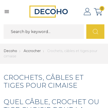
0

Decoho
Accrocher
Crochets, câbles et tiges pour
cimaise
CROCHETS, CÂBLES ET
TIGES POUR CIMAISE
QUEL CÂBLE, CROCHET OU