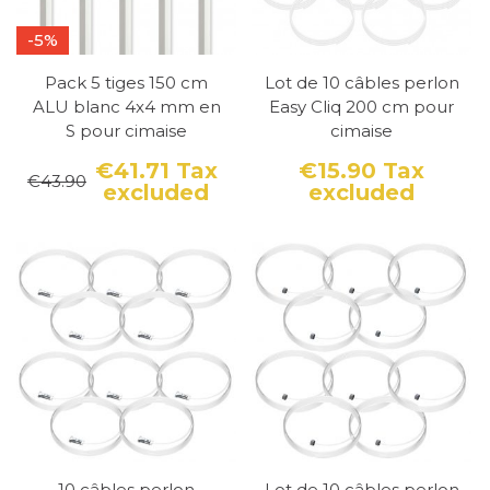
-5%
Pack 5 tiges 150 cm
Lot de 10 câbles perlon
ALU blanc 4x4 mm en
Easy Cliq 200 cm pour
S pour cimaise
cimaise
€41.71
Tax
€15.90
Tax
€43.90
excluded
excluded
Price
Regular price
Price
10 câbles perlon
Lot de 10 câbles perlon