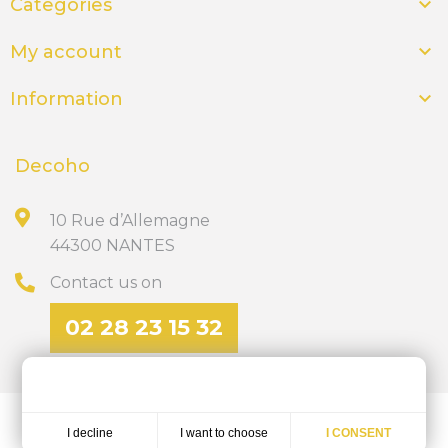

Categories

My account

Information
Decoho
10 Rue d’Allemagne
44300 NANTES
Contact us on
02 28 23 15 32
Discover our site of personalized gifts
ics-nantes.fr
I want to choose
I decline
I CONSENT
Réalisation
Dream me up