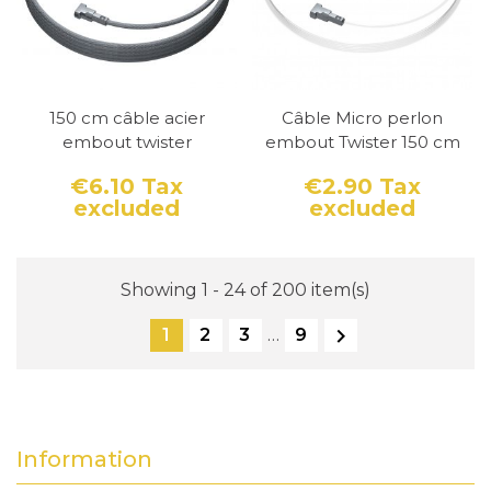
150 cm câble acier
Câble Micro perlon
embout twister
embout Twister 150 cm
€6.10
Tax
€2.90
Tax
excluded
excluded
Price
Price
Showing 1 - 24 of 200 item(s)

1
2
3
…
9
Information