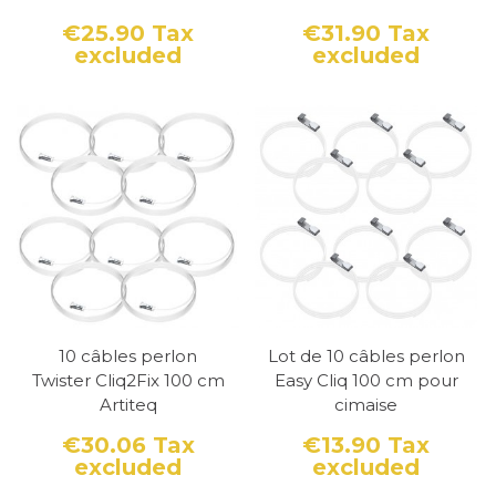
aux tiges dont les dimensions sont de 4x4mm
€25.90
Tax
€31.90
Tax
et peuvent pour certains modèles supporter
excluded
excluded
Price
Price
jusqu’à 40 kg, en faisant donc la solution
idéale si vous cherchez un crochet pour
tableau lourd Le crochets autobloquants,
comme le modèle H100, convient à tous les
types d’accroches et constitue une alternative
très pratique. Vous pouvez également trouvé
des modèles sécurisés pour éviter à vos
cadres et tableaux de tomber
accidentellement
10 câbles perlon
Lot de 10 câbles perlon
Le cas particulier des
Twister Cliq2Fix 100 cm
Easy Cliq 100 cm pour
tiges pour fixation de
Artiteq
cimaise
€30.06
Tax
€13.90
Tax
cadre lourd
excluded
excluded
Price
Price