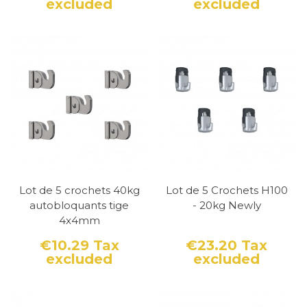
excluded
excluded
Price
Price
Lot de 5 crochets 40kg
Lot de 5 Crochets H100
autobloquants tige
- 20kg Newly
4x4mm
€10.29
Tax
€23.20
Tax
excluded
excluded
Price
Price