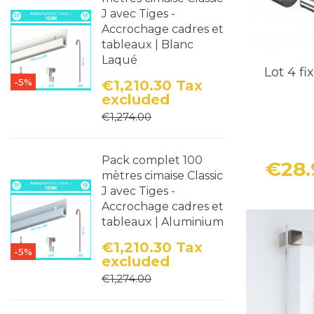
J avec Tiges -
Accrochage cadres et
L'entretoise
tableaux | Blanc
fixation, ell
Laqué
Lot 4 f
séparant par
-5%
€1,210.30
Tax
l'entretoise.
excluded
Price
Regular price
€1,274.00
Avec sa tête 
conception, 
Pack complet 100
€28
signalétique
mètres cimaise Classic
J avec Tiges -
Accrochage cadres et
De plus, la p
tableaux | Aluminium
utilisée com
€1,210.30
Tax
-5%
excluded
En Conclus
Price
Regular price
€1,274.00
Si vous reche
fixations mu