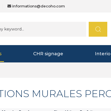
informations@decoho.com
s
CHR signage
Interi
ATIONS MURALES PER