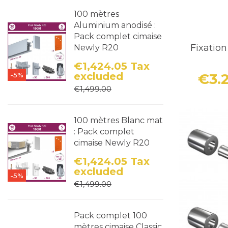
100 mètres
3. Un Desi
Aluminium anodisé :
Pack complet cimaise
Les fixation
Fixatio
Newly R20
que, quel que
€1,424.05
Tax
€3.
excluded
-5%
4. Une Inst
Price
Regular price
€1,499.00
Ce qui distin
tête finemen
100 mètres Blanc mat
garantit un 
: Pack complet
à ce système
cimaise Newly R20
€1,424.05
Tax
5. Polyvale
excluded
-5%
Price
Regular price
€1,499.00
Qu'il s'agis
commercial, 
Pack complet 100
L'Entretoise 
mètres cimaise Classic