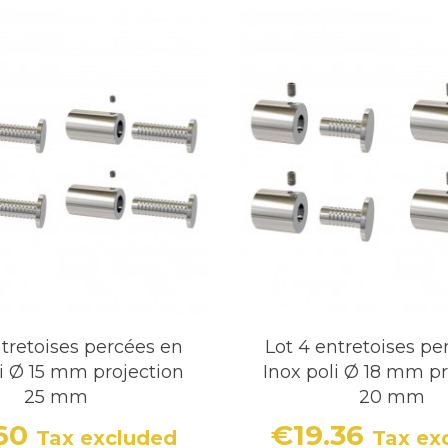
ntretoises percées en
Lot 4 entretoises pe
li Ø 15 mm projection
Inox poli Ø 18 mm pr
25 mm
20 mm
.60
€19.36
Tax excluded
Tax ex
Price
Price