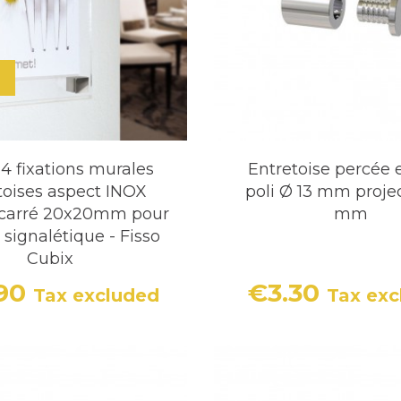
ais aussi que l'ensemble de votre espace est sublimé.
 4 fixations murales
Entretoise percée 
toises aspect INOX
poli Ø 13 mm projec
carré 20x20mm pour
mm
n signalétique - Fisso
Cubix
.90
€3.30
Tax excluded
Tax exc
Price
Price