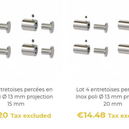
ntretoises percées en
Lot 4 entretoises pe
li Ø 13 mm projection
Inox poli Ø 13 mm pr
15 mm
20 mm
.20
€14.48
Tax excluded
Tax ex
Price
Price