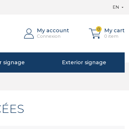
EN

0
My account
My cart
Connexion
0 item
or signage
Exterior signage
CÉES