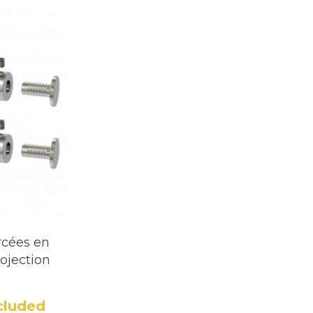
rcées en
ojection
cluded