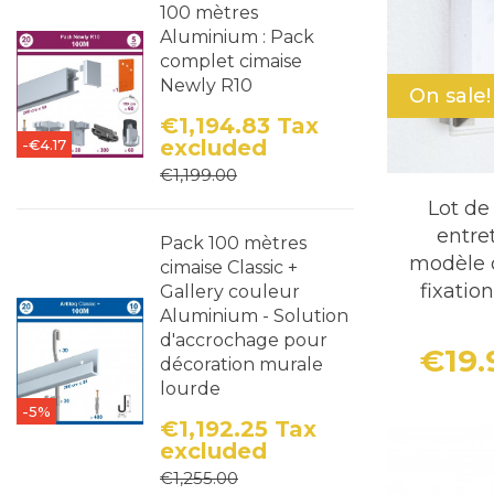
100 mètres
en valeur, m
Aluminium : Pack
complet cimaise
Newly R10
On sale!
€1,194.83
Tax
excluded
-€4.17
Price
Regular price
€1,199.00
Lot de
entre
Pack 100 mètres
modèle 
cimaise Classic +
fixatio
Gallery couleur
Aluminium - Solution
d'accrochage pour
€19
décoration murale
lourde
-5%
€1,192.25
Tax
excluded
Price
Regular price
€1,255.00