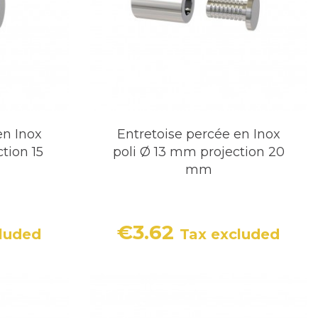
en Inox
Entretoise percée en Inox
tion 15
poli Ø 13 mm projection 20
mm
€3.62
luded
Tax excluded
Price