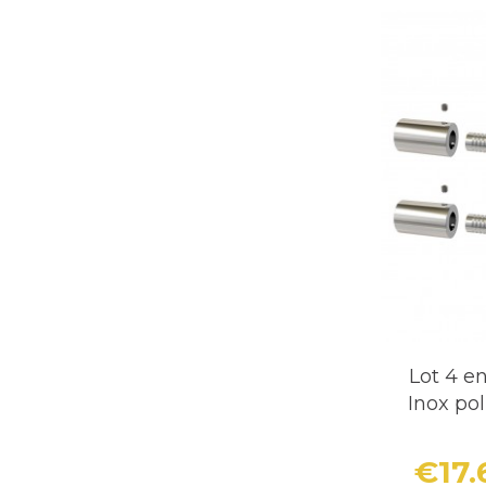
Lot 4 e
Inox po
€17