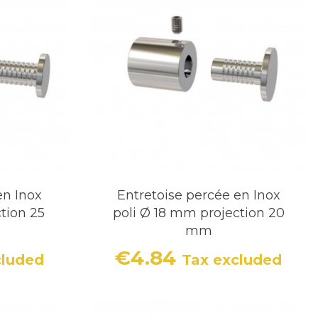
en Inox
Entretoise percée en Inox
tion 25
poli Ø 18 mm projection 20
mm
€4.84
cluded
Tax excluded
Price