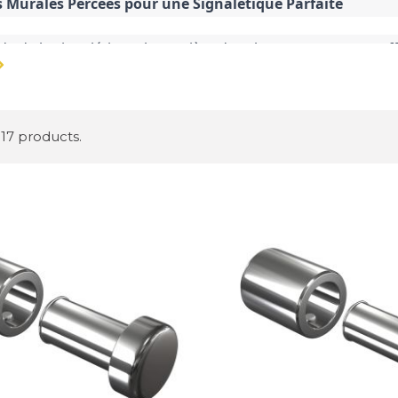
s Murales Percées pour une Signalétique Parfaite
e de la signalétique, la manière dont les panneaux sont affi
lement connues sous le nom d'entretoises percées, offrent u
r présenter vos plaques signalétiques. Cet article, optimisé
17 products.
ation des Fixations Murales Percées
 murale percée est une entretoise conçue pour maintenir le
i une sensation d'affichage en suspension. Ces fixations sont
nt, mettant en valeur à la fois le panneau et le mur de fond
 et Durabilité : Aluminium Anodisé au Rendez-vous
n aluminium anodisé, ces fixations offrent une robustesse à
 une longue durée de vie. L'anodisation rend l'aluminium en