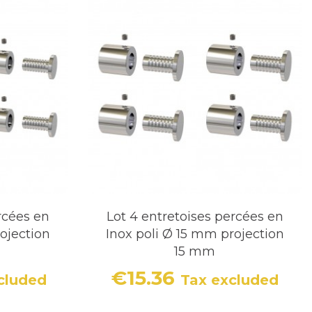
rcées en
Lot 4 entretoises percées en
ojection
Inox poli Ø 15 mm projection
15 mm
€15.36
cluded
Tax excluded
Price