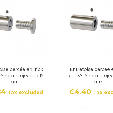
oise percée en Inox
Entretoise percée 
 15 mm projection 15
poli Ø 15 mm projec
mm
mm
84
€4.40
Tax excluded
Tax ex
Price
Price