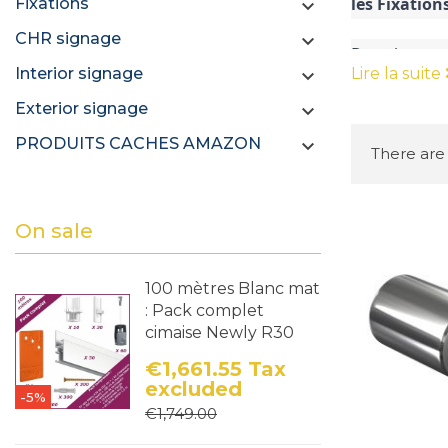
les Fixation
Fixations

CHR signage

Dans le mond
Interior signage
Lire la suite

percées, éga
Exterior signage

plaisante pou
sujet.
PRODUITS CACHES AMAZON

There are 
1. Présent
On sale
Une fixation
offrant ains
100 mètres Blanc mat
impressionna
: Pack complet
cimaise Newly R30
2. Qualité
€1,661.55
Tax
Fabriquées e
excluded
-5%
Price
Regular price
garantissant
€1,749.00
l'usure.