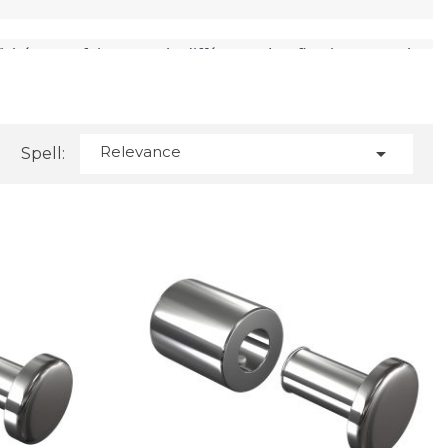
chés peut faire toute la différence. Les fixations murales
ne solution à la fois fonctionnelle et esthétiquement
 pour le SEO, détaille tout ce que vous devez savoir à ce
Relevance

Spell:
s plaques de signalétique à une certaine distance du mur,
 généralement utilisées pour créer un effet visuel
.
 toute épreuve et une résistance à la corrosion, tout en
core plus résistant aux intempéries, aux rayures et à