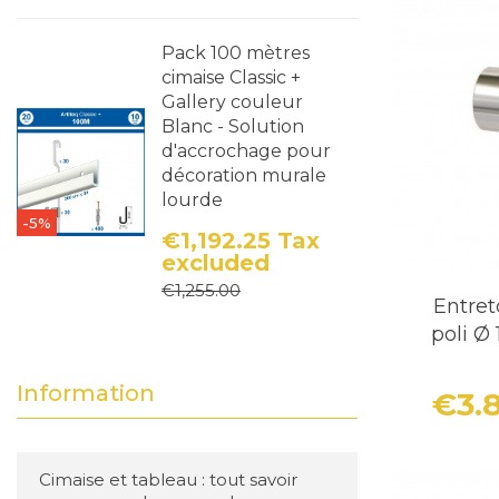
Pack 100 mètres
cimaise Classic +
Gallery couleur
Blanc - Solution
d'accrochage pour
décoration murale
lourde
-5%
€1,192.25
Tax
excluded
Price
Regular price
€1,255.00
Entret
poli Ø
Information
€3.
Cimaise et tableau : tout savoir