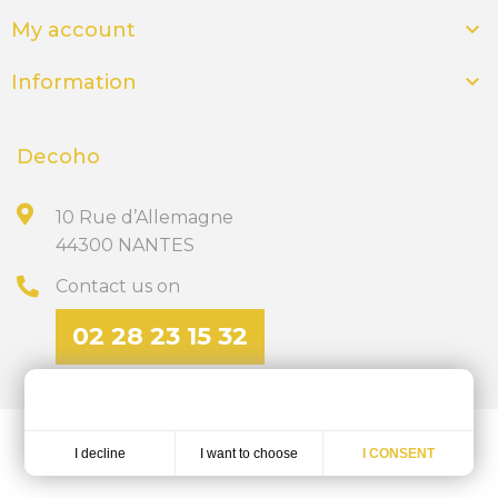

My account

Information
Decoho
10 Rue d’Allemagne
44300 NANTES
Contact us on
02 28 23 15 32
Discover our site of personalized gifts
ics-nantes.fr
I want to choose
I decline
I CONSENT
Réalisation
Dream me up