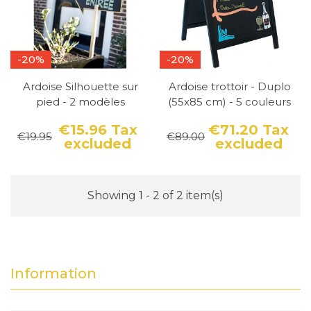
-20%
-20%
Ardoise Silhouette sur
Ardoise trottoir - Duplo
pied - 2 modèles
(55x85 cm) - 5 couleurs
€15.96
Tax
€71.20
Tax
€19.95
€89.00
excluded
excluded
Price
Regular price
Pri
Reg
Showing 1 - 2 of 2 item(s)
Information