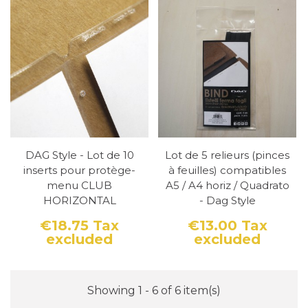
DAG Style - Lot de 10
Lot de 5 relieurs (pinces
inserts pour protège-
à feuilles) compatibles
menu CLUB
A5 / A4 horiz / Quadrato
HORIZONTAL
- Dag Style
€18.75
Tax
€13.00
Tax
excluded
excluded
Price
Price
Showing 1 - 6 of 6 item(s)