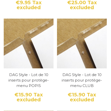
€9.95
Tax
€25.00
Tax
excluded
excluded
Price
Price
DAG Style - Lot de 10
DAG Style - Lot de 10
inserts pour protège-
inserts pour protège-
menu POPIS
menu CLUB
€15.90
Tax
€15.90
Tax
excluded
excluded
Price
Price