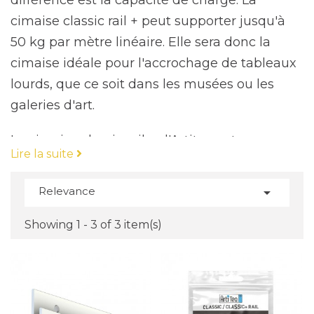
différence est la capacité de charge. La
cimaise classic rail + peut supporter jusqu'à
50 kg par mètre linéaire. Elle sera donc la
cimaise idéale pour l'accrochage de tableaux
lourds, que ce soit dans les musées ou les
galeries d'art.
La cimaise classic rail + d'Artiteq est une
Lire la suite
version améliorée de la cimaise classic rail J,
elle est conçue pour accrocher des tableaux
Relevance

lourds, principalement dans les musées et les
galeries d'art.
Showing 1 - 3 of 3 item(s)
La principale différence entre les deux
cimaises est la capacité de charge, la cimaise
classic rail + peut supporter des charges
jusqu'à 50 kg par mètre linéaire, alors que la