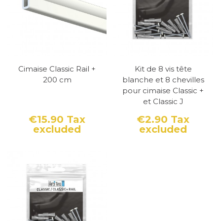
cimaise classic rail J peut supporter jusqu'à 20
kg par mètre linéaire. Cette capacité de
charge élevée en fait une solution idéale pour
accrocher des tableaux lourds.
Cimaise Classic Rail +
Kit de 8 vis tête
Elle est fabriquée en aluminium anodisé pour
200 cm
blanche et 8 chevilles
une résistance et une longue durée de vie,
pour cimaise Classic +
elle est également équipée d'un système de
et Classic J
réglage de niveau intégré pour assurer une
€15.90
Tax
€2.90
Tax
excluded
excluded
Price
Price
installation parfaitement horizontale. La
forme ouverte en "J" permet un changement
et un déplacement rapide des tableaux, sans
avoir à retirer tout le système d'accrochage
du mur.
En résumé, La cimaise classic rail + d'Artiteq
est une solution d'accrochage professionnelle