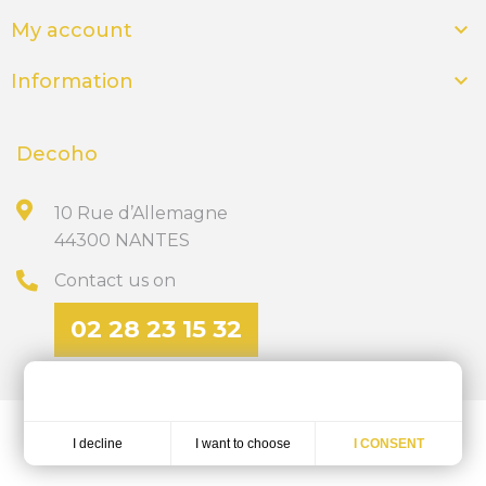

My account

Information
Decoho
10 Rue d’Allemagne
44300 NANTES
Contact us on
02 28 23 15 32
Discover our site of personalized gifts
ics-nantes.fr
I want to choose
I decline
I CONSENT
Réalisation
Dream me up