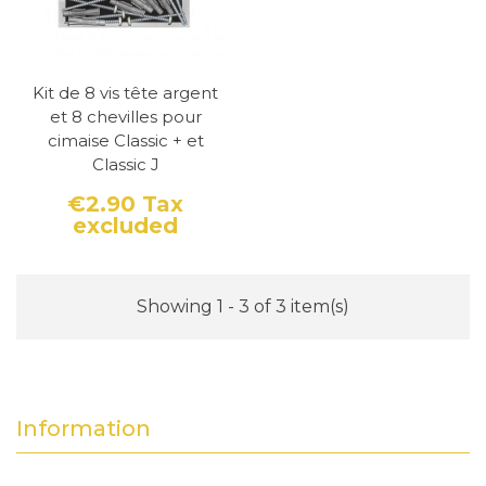
pour les musées et les galeries qui ont besoin
d'accrocher des tableaux lourds, elle est
conçue pour supporter des charges jusqu'à 50
Kit de 8 vis tête argent
et 8 chevilles pour
kg par mètre linéaire. Elle est facile à installer,
cimaise Classic + et
robuste et esthétique.
Classic J
€2.90
Tax
excluded
Price
Showing 1 - 3 of 3 item(s)
Information