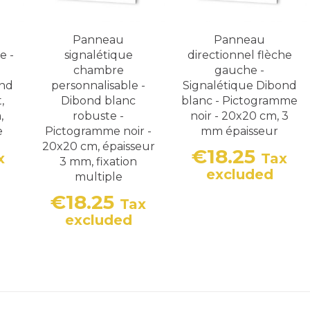
Panneau
Panneau
e -
signalétique
directionnel flèche
chambre
gauche -
ond
personnalisable -
Signalétique Dibond
,
Dibond blanc
blanc - Pictogramme
,
robuste -
noir - 20x20 cm, 3
e
Pictogramme noir -
mm épaisseur
20x20 cm, épaisseur
€18.25
x
Tax
3 mm, fixation
Price
excluded
multiple
€18.25
Tax
Price
excluded