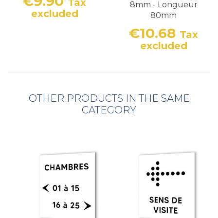
€9.90
Tax
8mm - Longueur
Price
excluded
80mm
€10.68
Tax
Price
excluded
OTHER PRODUCTS IN THE SAME
CATEGORY