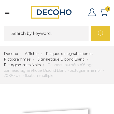
0

Decoho
Afficher
Plaques de signalisation et
Pictogrammes
Signalétique Dibond Blanc
Pictogrammes Noirs
Panneau numéro d'étage -
panneau signalétique Dibond blanc - pictogramme noir -
20x20 cm - fixation multiple