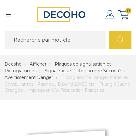
0

Decoho
Afficher
Plaques de signalisation et
Pictogrammes
Signalétique Pictogramme Sécurité
Avertissement Danger
Pictogramme Danger Matières
Comburantes - Panneau Dibond 20x20 cm - Triangle Jaune
Orangée - Impression UV, Fabrication Française