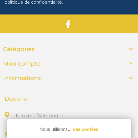
politique de confidentialité
.

Catégories

Mon compte

Informations
Decoho
10 Rue d’Allemagne
44300 NANTES
Nous utilisons...
des cookies
Appelez-nous au