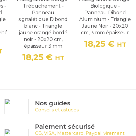
s -
Trébuchement -
Biologique -
d
Panneau
Panneau Dibond
gle
signalétique Dibond
Aluminium - Triangle
blanc - Triangle
Jaune Noir - 20x20
rité
jaune orangé bordé
cm, 3 mm épaisseur
noir - 20x20 cm,
18,25 €
HT
épaisseur 3 mm
Prix
T
18,25 €
HT
Prix
Nos guides
Conseils et astuces
Paiement sécurisé
CB, VISA, Mastercard, Paypal, virement