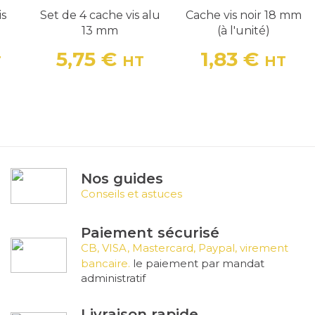
is
Set de 4 cache vis alu
Cache vis noir 18 mm
13 mm
(à l'unité)
5,75 €
1,83 €
T
HT
HT
Prix
Prix
Nos guides
Conseils et astuces
Paiement sécurisé
CB, VISA, Mastercard, Paypal, virement
bancaire.
le paiement par mandat
administratif
Livraison rapide