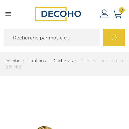
0

Decoho
Fixations
Cache vis
Cache vis noir 13 mm
(à l'unité)