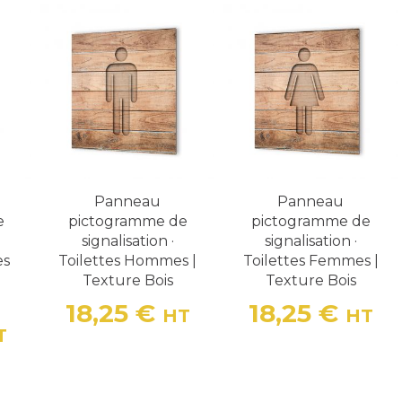
Panneau
Panneau
e
pictogramme de
pictogramme de
signalisation ·
signalisation ·
es
Toilettes Hommes |
Toilettes Femmes |
Texture Bois
Texture Bois
18,25 €
18,25 €
HT
HT
Prix
Prix
T