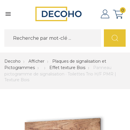
0

Decoho
Afficher
Plaques de signalisation et
Pictogrammes
Effet texture Bois
Panneau
pictogramme de signalisation · Toilettes Trio H/F PMR |
Texture Bois