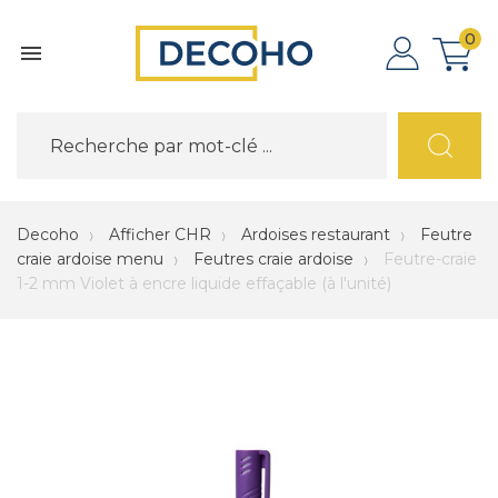
0

Decoho
Afficher CHR
Ardoises restaurant
Feutre
craie ardoise menu
Feutres craie ardoise
Feutre-craie
1-2 mm Violet à encre liquide effaçable (à l'unité)