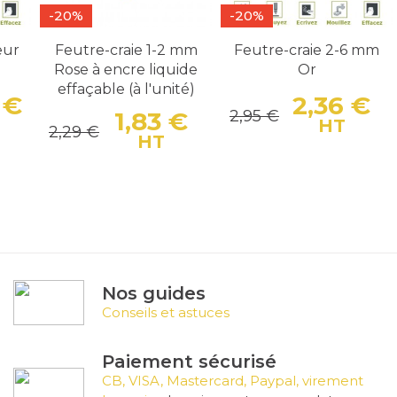
-20%
-20%
eur
Feutre-craie 1-2 mm
Feutre-craie 2-6 mm
Rose à encre liquide
Or
effaçable (à l'unité)
 €
2,36 €
2,95 €
1,83 €
Prix
Prix de base
Pr
P
HT
2,29 €
Prix
Prix de base
HT
Nos guides
Conseils et astuces
Paiement sécurisé
CB, VISA, Mastercard, Paypal, virement