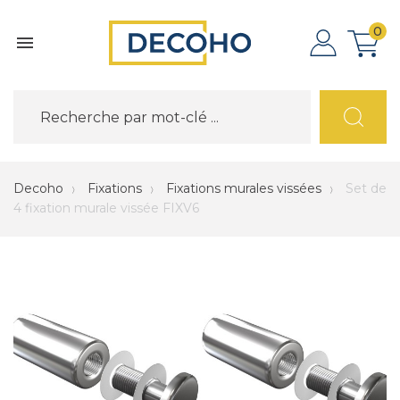
0

Decoho
Fixations
Fixations murales vissées
Set de
4 fixation murale vissée FIXV6