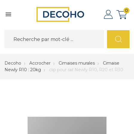
0

Decoho
Accrocher
Cimaises murales
Cimaise
Newly R10 : 20kg
clip pour rail Newly R10, R20 et R30