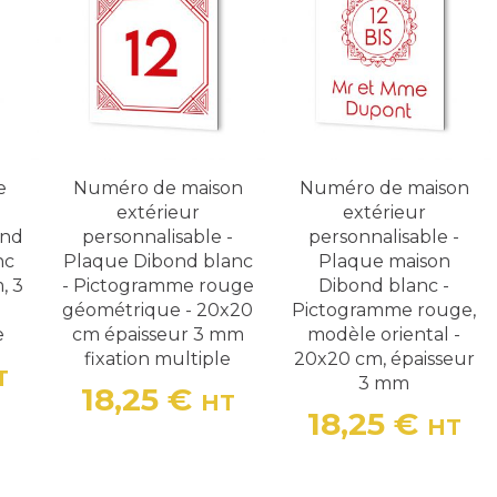
e
Numéro de maison
Numéro de maison
extérieur
extérieur
ond
personnalisable -
personnalisable -
nc
Plaque Dibond blanc
Plaque maison
, 3
- Pictogramme rouge
Dibond blanc -
géométrique - 20x20
Pictogramme rouge,
e
cm épaisseur 3 mm
modèle oriental -
fixation multiple
20x20 cm, épaisseur
T
3 mm
18,25 €
HT
Prix
18,25 €
HT
Prix