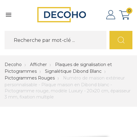
0

Decoho
Afficher
Plaques de signalisation et
Pictogrammes
Signalétique Dibond Blanc
Pictogrammes Rouges
Numéro de maison extérieur
personnalisable - Plaque maison en Dibond blanc -
Pictogramme rouge, modèle Luxury - 20x20 cm, épaisseur
3 mm, fixation multiple