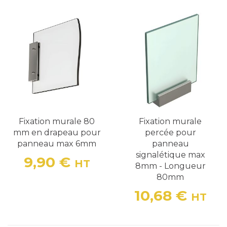
Fixation murale 80
Fixation murale
mm en drapeau pour
percée pour
panneau max 6mm
panneau
signalétique max
9,90 €
HT
8mm - Longueur
Prix
80mm
10,68 €
HT
Prix