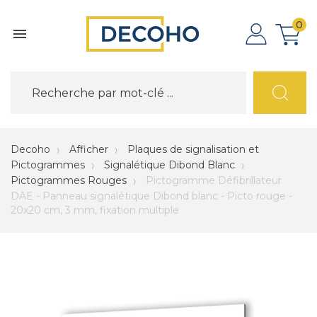
0

Decoho
Afficher
Plaques de signalisation et
Pictogrammes
Signalétique Dibond Blanc
Pictogrammes Rouges
Pictogramme Défibrillateur
DAE - Panneau signalétique Dibond blanc - Picto rouge -
20x20 cm, 3 mm, fixation multiple