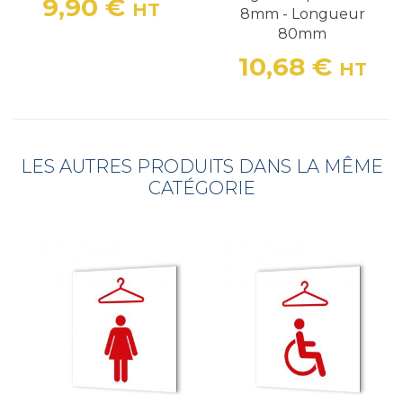
9,90 €
HT
8mm - Longueur
Prix
80mm
10,68 €
HT
Prix
LES AUTRES PRODUITS DANS LA MÊME
CATÉGORIE