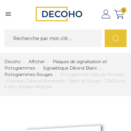
0

Decoho
Afficher
Plaques de signalisation et
Pictogrammes
Signalétique Dibond Blanc
Pictogrammes Rouges
Pictogramme Salle de Réunion
- Panneau Dibond Aluminium - Blanc et Rouge - 20x20 cm,
3 mm, Fixation Multiple