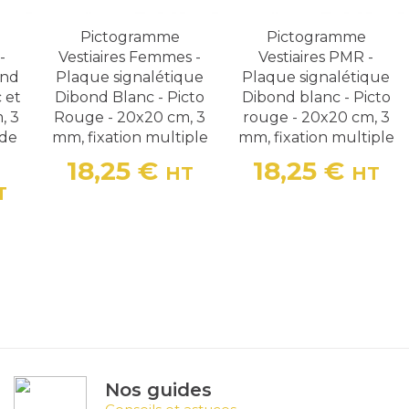
Pictogramme
Pictogramme
-
Vestiaires Femmes -
Vestiaires PMR -
ond
Plaque signalétique
Plaque signalétique
 et
Dibond Blanc - Picto
Dibond blanc - Picto
, 3
Rouge - 20x20 cm, 3
rouge - 20x20 cm, 3
 de
mm, fixation multiple
mm, fixation multiple
18,25 €
18,25 €
HT
HT
Prix
Prix
T
Nos guides