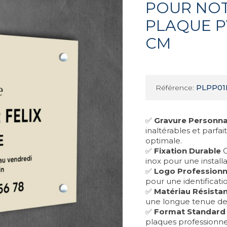
POUR NOT
PLAQUE P
CM
PLPP0
Référence:
✅
Gravure Personna
inaltérables et parfa
optimale.
✅
Fixation Durable
C
inox pour une install
✅
Logo Professionn
pour une identificati
✅
Matériau Résista
une longue tenue de
✅
Format Standard
plaques professionnell