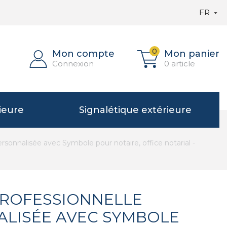
FR

0
Mon compte
Mon panier
Connexion
0 article
ieure
Signalétique extérieure
rsonnalisée avec Symbole pour notaire, office notarial -
ROFESSIONNELLE
LISÉE AVEC SYMBOLE