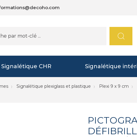
nformations@decoho.com
Signalétique CHR
Signalétique intér
mmes
Signalétique plexiglass et plastique
Plexi 9 x 9 cm
PICTOGR
DÉFIBRIL