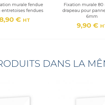
ixation murale fendue
Fixation murale 8
4 entretoises fendues
drapeau pour pann
6mm
18,90 €
HT
Prix
9,90 €
H
Prix
RODUITS DANS LA M