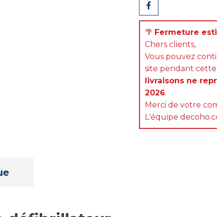
Partager
🌴
Fermeture estiv
Chers clients,
Vous pouvez cont
site pendant cette
livraisons ne rep
2026
.
Merci de votre com
L'équipe decoho.
ue