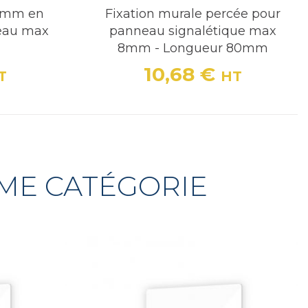
0 mm en
Fixation murale percée pour
eau max
panneau signalétique max
8mm - Longueur 80mm
10,68 €
T
HT
Prix
ÊME CATÉGORIE