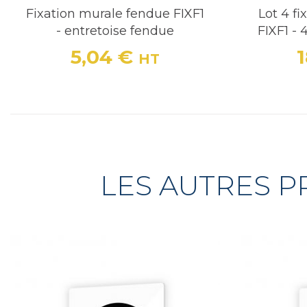
Fixation murale fendue FIXF1
Lot 4 f
- entretoise fendue
FIXF1 - 
5,04 €
HT
Prix
LES AUTRES P