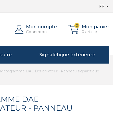
FR

0
Mon compte
Mon panier
Connexion
0 article
ieure
Signalétique extérieure
Pictogramme DAE Défibrillateur - Panneau signalétique
AMME DAE
LATEUR - PANNEAU