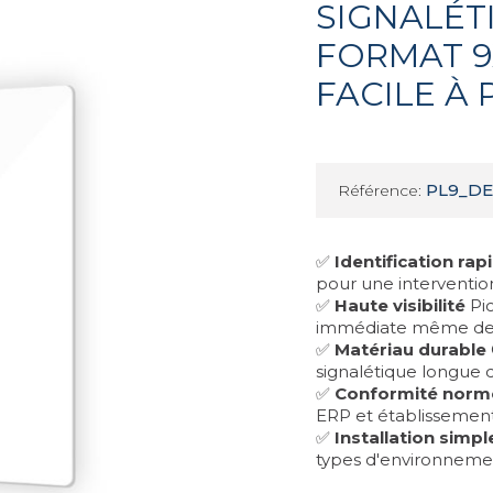
SIGNALÉT
FORMAT 9X
FACILE À
PL9_DE
Référence:
✅
Identification rap
pour une intervention
✅
Haute visibilité
Pic
immédiate même de 
✅
Matériau durable
signalétique longue 
✅
Conformité norm
ERP et établissement
✅
Installation simpl
types d'environneme