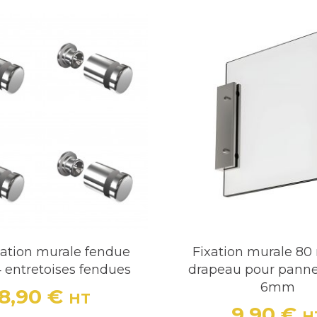
ixation murale fendue
Fixation murale 8
4 entretoises fendues
drapeau pour pann
6mm
18,90 €
HT
Prix
9,90 €
H