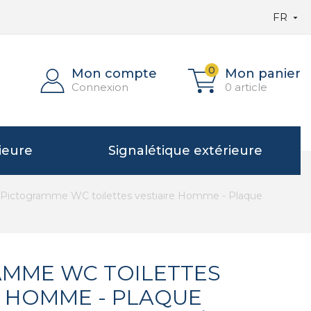
FR

0
Mon compte
Mon panier
Connexion
0 article
ieure
Signalétique extérieure
Pictogramme WC toilettes vestiaire Homme - Plaque
MME WC TOILETTES
E HOMME - PLAQUE