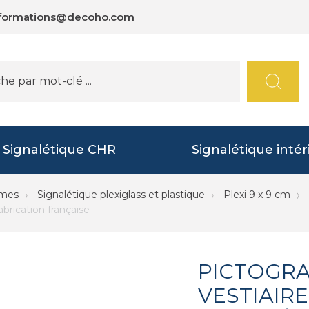
nformations@decoho.com
Signalétique CHR
Signalétique intér
mmes
Signalétique plexiglass et plastique
Plexi 9 x 9 cm
rication française
PICTOGRA
VESTIAIR