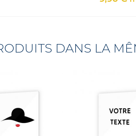
Prix
RODUITS DANS LA M