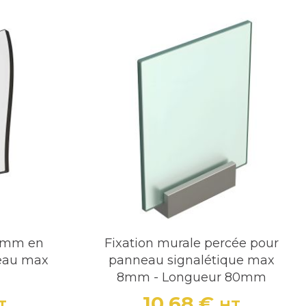
0 mm en
Fixation murale percée pour
eau max
panneau signalétique max
8mm - Longueur 80mm
10,68 €
T
HT