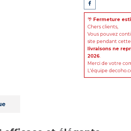
Partager
🌴
Fermeture estiv
Chers clients,
Vous pouvez cont
site pendant cette
livraisons ne rep
2026
.
Merci de votre com
L'équipe decoho.
ue