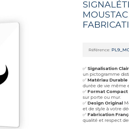
SIGNALÉT
MOUSTACH
FABRICAT
PL9_M
Référence:
✅
Signalisation Clai
un pictogramme disti
✅
Matériau Durable
durée de vie même e
✅
Format Compact
sur porte ou mur.
✅
Design Original
Mo
et de style à votre d
✅
Fabrication Franç
qualité et respect d