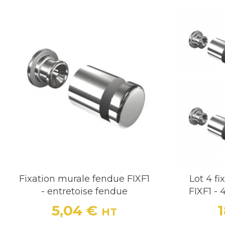
Fixation murale fendue FIXF1
Lot 4 f
- entretoise fendue
FIXF1 - 
5,04 €
HT
Prix