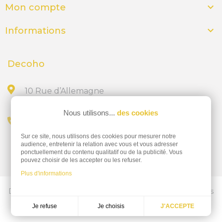

Mon compte

Informations
Decoho
10 Rue d’Allemagne
44300 NANTES
Nous utilisons...
des cookies
Appelez-nous au
Sur ce site, nous utilisons des cookies pour mesurer notre
02 28 23 15 32
audience, entretenir la relation avec vous et vous adresser
ponctuellement du contenu qualitatif ou de la publicité. Vous
pouvez choisir de les accepter ou les refuser.
Plus d'informations
Découvrez nos services d'impressions professionnelles
ics-nantes.fr
Je choisis
Je refuse
J'ACCEPTE
Réalisation
Dream me up