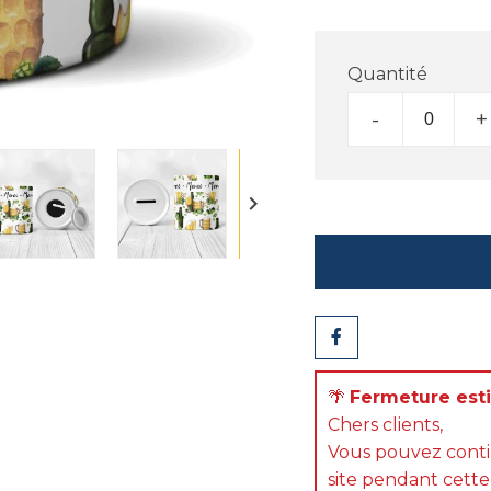
Quantité
-
+

Partager
🌴
Fermeture estiv
Chers clients,
Vous pouvez cont
site pendant cette