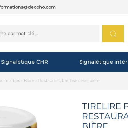
nformations@decoho.com
Signalétique CHR
Signalétique intér
boire - Tips - Bière - Restaurant, bar, brasserie, bière
TIRELIRE 
RESTAURAN
BIÈRE