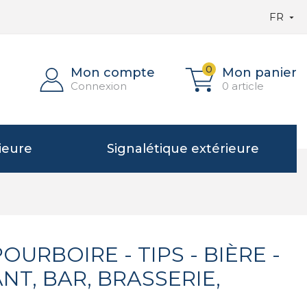
FR

0
Mon compte
Mon panier
Connexion
0 article
ieure
Signalétique extérieure
POURBOIRE - TIPS - BIÈRE -
T, BAR, BRASSERIE,