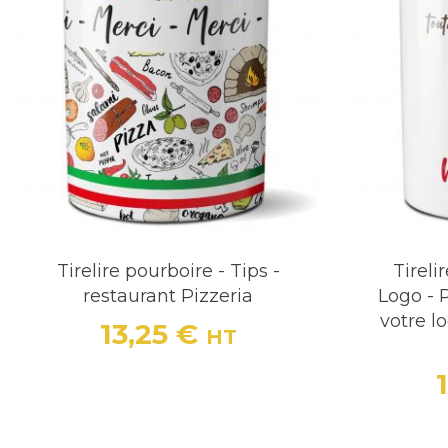
Tirelire pourboire - Tips -
Tireli
restaurant Pizzeria
Logo - 
votre l
13,25 €
HT
Prix