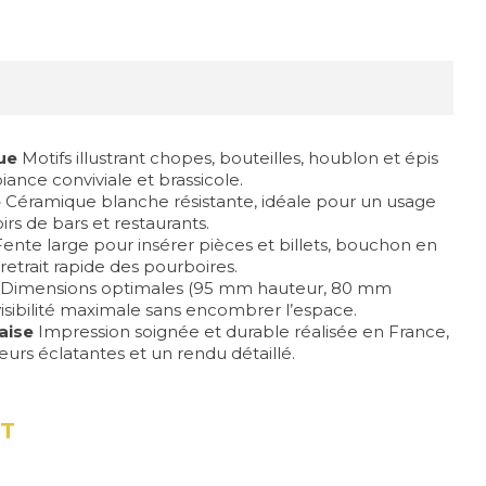
ue
Motifs illustrant chopes, bouteilles, houblon et épis
ance conviviale et brassicole.
e
Céramique blanche résistante, idéale pour un usage
rs de bars et restaurants.
ente large pour insérer pièces et billets, bouchon en
etrait rapide des pourboires.
Dimensions optimales (95 mm hauteur, 80 mm
isibilité maximale sans encombrer l’espace.
aise
Impression soignée et durable réalisée en France,
eurs éclatantes et un rendu détaillé.
T