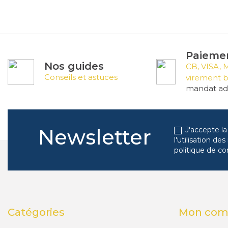
Paiemen
Nos guides
CB, VISA, 
Conseils et astuces
virement b
mandat adm
Newsletter
J'accepte la
l'utilisation d
politique de co
Catégories
Mon com