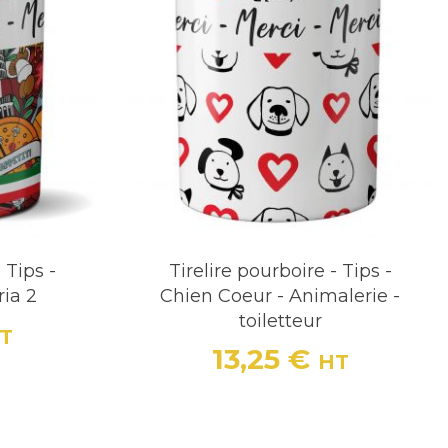
 Tips -
Tirelire pourboire - Tips -
ria 2
Chien Coeur - Animalerie -
toiletteur
T
13,25 €
HT
Prix