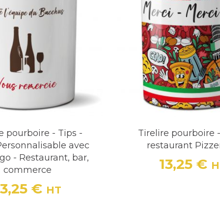
re pourboire - Tips -
Tirelire pourboire -
Personnalisable avec
restaurant Pizze
ogo - Restaurant, bar,
13,25 €
H
Prix
commerce
13,25 €
HT
Prix