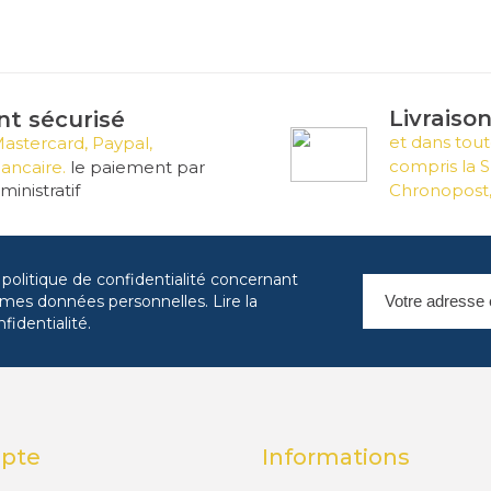
Livraiso
t sécurisé
et dans tout
Mastercard, Paypal,
compris la S
ancaire.
le paiement par
inistratif
Chronopost,
 politique de confidentialité concernant
es mes données personnelles.
Lire la
nfidentialité
.
pte
Informations