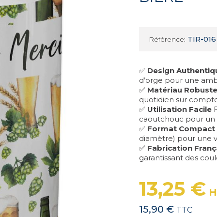
TIR-016
Référence:
✅
Design Authentiq
d’orge pour une ambi
✅
Matériau Robust
quotidien sur comptoi
✅
Utilisation Facile
F
caoutchouc pour un r
✅
Format Compact
diamètre) pour une v
✅
Fabrication Franç
garantissant des coul
13,25 €
H
15,90 €
TTC